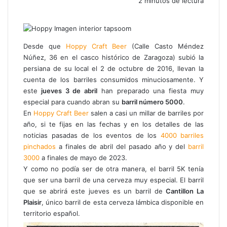
2 minutos de lectura
F
X
W
T
C
a
h
e
o
c
a
l
m
e
t
e
p
Desde que
Hoppy Craft Beer
(Calle Casto Méndez
b
s
g
a
Núñez, 36 en el casco histórico de Zaragoza) subió la
o
A
r
r
persiana de su local el 2 de octubre de 2016, llevan la
o
p
a
t
cuenta de los barriles consumidos minuciosamente. Y
k
p
m
i
este
jueves 3 de abril
han preparado una fiesta muy
r
especial para cuando abran su
barril número 5000
.
p
En
Hoppy Craft Beer
salen a casi un millar de barriles por
o
año, si te fijas en las fechas y en los detalles de las
r
noticias pasadas de los eventos de los
4000 barriles
c
pinchados
a finales de abril del pasado año y del
barril
o
3000
a finales de mayo de 2023.
r
Y como no podía ser de otra manera, el barril 5K tenía
r
que ser una barril de una cerveza muy especial. El barril
e
que se abrirá este jueves es un barril de
Cantillon La
o
Plaisir
, único barril de esta cerveza lámbica disponible en
e
territorio español.
l
e