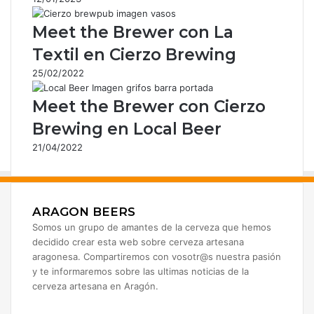
r
e
Meet the Brewer con La
o
e
Textil en Cierzo Brewing
l
25/02/2022
e
c
Meet the Brewer con Cierzo
t
r
Brewing en Local Beer
ó
21/04/2022
n
i
c
o
ARAGON BEERS
Somos un grupo de amantes de la cerveza que hemos
decidido crear esta web sobre cerveza artesana
aragonesa. Compartiremos con vosotr@s nuestra pasión
y te informaremos sobre las ultimas noticias de la
cerveza artesana en Aragón.