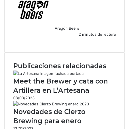
Aragón Beers
2 minutos de lectura
F
X
W
T
C
a
h
e
o
c
a
l
m
e
t
e
p
Publicaciones relacionadas
b
s
g
a
o
A
r
r
o
p
a
t
Meet the Brewer y cata con
k
p
m
i
Artillera en L’Artesana
r
p
08/03/2023
o
r
Novedades de Cierzo
c
o
Brewing para enero
r
12/01/2023