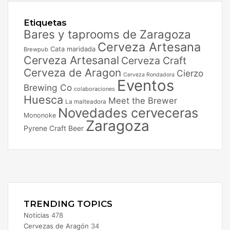
Etiquetas
Bares y taprooms de Zaragoza
Cerveza Artesana
Cata maridada
Brewpub
Cerveza Artesanal
Cerveza Craft
Cerveza de Aragon
Cierzo
Cerveza Rondadora
Eventos
Brewing Co
colaboraciones
Huesca
Meet the Brewer
La malteadora
Novedades cerveceras
Mononoke
Zaragoza
Pyrene Craft Beer
Facebook
X
Instagram
TRENDING TOPICS
Noticias
478
Cervezas de Aragón
34