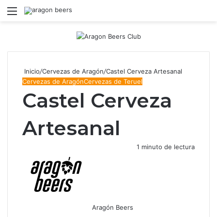
Menú
B
Inicio
/
Cervezas de Aragón
/
Castel Cerveza Artesanal
Cervezas de Aragón
Cervezas de Teruel
Castel Cerveza
Artesanal
1 minuto de lectura
Aragón Beers
Facebook
X
WhatsApp
Telegram
Compartir