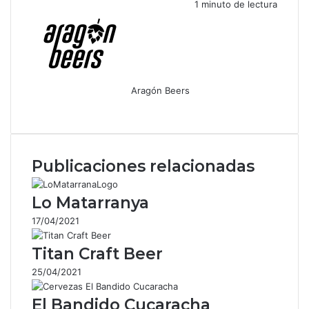
1 minuto de lectura
Aragón Beers
Facebook
X
WhatsApp
Telegram
Compartir
por
correo
electrónico
Publicaciones relacionadas
Lo Matarranya
17/04/2021
Titan Craft Beer
25/04/2021
El Bandido Cucaracha