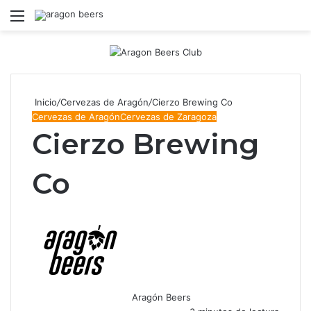
Menú
B
Inicio
/
Cervezas de Aragón
/
Cierzo Brewing Co
Cervezas de Aragón
Cervezas de Zaragoza
Cierzo Brewing
Co
Aragón Beers