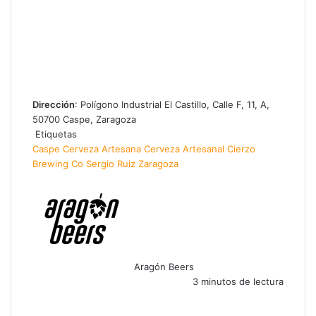
Dirección
: Polígono Industrial El Castillo, Calle F, 11, A,
50700 Caspe, Zaragoza
Etiquetas
Caspe
Cerveza Artesana
Cerveza Artesanal
Cierzo
Brewing Co
Sergio Ruiz
Zaragoza
Aragón Beers
3 minutos de lectura
Facebook
X
WhatsApp
Telegram
Compartir
por