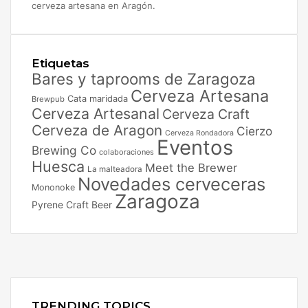
cerveza artesana en Aragón.
Etiquetas
Bares y taprooms de Zaragoza
Cerveza Artesana
Cata maridada
Brewpub
Cerveza Artesanal
Cerveza Craft
Cerveza de Aragon
Cierzo
Cerveza Rondadora
Eventos
Brewing Co
colaboraciones
Huesca
Meet the Brewer
La malteadora
Novedades cerveceras
Mononoke
Zaragoza
Pyrene Craft Beer
Facebook
X
Instagram
TRENDING TOPICS