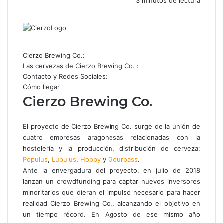
3 minutos de lectura
Facebook
X
WhatsApp
Telegram
Compartir
por
correo
electrónico
Cierzo Brewing Co.:
Las cervezas de Cierzo Brewing Co. :
Contacto y Redes Sociales:
Cómo llegar
Cierzo Brewing Co.
El proyecto de Cierzo Brewing Co. surge de la unión de
cuatro empresas aragonesas relacionadas con la
hostelería y la producción, distribución de cerveza:
Populus
,
Lupulus
,
Hoppy
y
Gourpass
.
Ante la envergadura del proyecto, en julio de 2018
lanzan un crowdfunding para captar nuevos inversores
minoritarios que dieran el impulso necesario para hacer
realidad Cierzo Brewing Co., alcanzando el objetivo en
un tiempo récord. En Agosto de ese mismo año