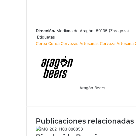
Dirección
: Mediana de Aragón, 50135 (Zaragoza)
Etiquetas
Cerea
Cerea Cervezas Artesanas
Cerveza Artesana
Aragón Beers
Facebook
X
WhatsApp
Telegram
Compartir
por
correo
electrónico
Publicaciones relacionadas