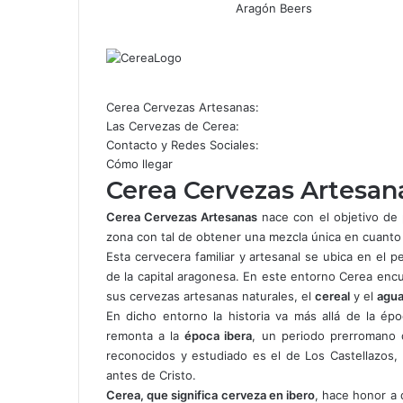
Aragón Beers
Facebook
X
WhatsApp
Telegram
Compartir
por
correo
electrónico
Cerea Cervezas Artesanas:
Las Cervezas de Cerea:
Contacto y Redes Sociales:
Cómo llegar
Cerea Cervezas Artesan
Cerea Cervezas Artesanas
nace con el objetivo de 
zona con tal de obtener una mezcla única en cuanto
Esta cervecera familiar y artesanal se ubica en el
de la capital aragonesa. En este entorno Cerea encu
sus cervezas artesanas naturales, el
cereal
y el
agua
En dicho entorno la historia va más allá de la é
remonta a la
época ibera
, un periodo prerromano 
reconocidos y estudiado es el de Los Castellazos,
antes de Cristo.
Cerea, que significa cerveza en ibero
, hace honor a d