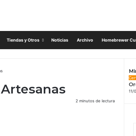
Tiendas y Otros
Noticias
Archivo
Homebrewer Cu
Mi
as
Cer
Cer
 Artesanas
Or
11/
2 minutos de lectura
F
X
I