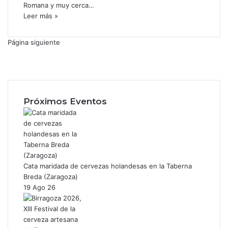
Romana y muy cerca…
Leer más »
Página siguiente
F
a
X
c
I
e
n
b
s
Próximos Eventos
o
t
o
a
k
g
r
a
m
Cata maridada de cervezas holandesas en la Taberna
Breda (Zaragoza)
19 Ago 26