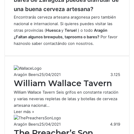
una buena cerveza artesana?
Encontrarás cerveza artesana aragonesa pero también
nacional e internacional. Si quieres puedes visitar las
otras provincias (
Huesca
y
Teruel
) o todo
Aragón
¿Faltan algunos brewpubs, taprooms o bares?
Por favor
haznoslo saber
contactándo con nosotros
.
Aragón Beers
25/04/2021
3.125
William Wallace Tavern
William Wallace Tavern Seis grifos en constante rotación
y varias neveras repletas de latas y botellas de cerveza
artesana nacional…
Leer más »
Aragón Beers
25/04/2021
4.919
The Preacher’s Son