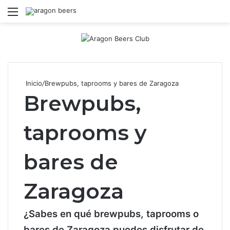
Menú
B
Inicio
/
Brewpubs, taprooms y bares de Zaragoza
Brewpubs,
taprooms y
bares de
Zaragoza
¿Sabes en qué brewpubs, taprooms o
bares de Zaragoza puedes disfrutar de