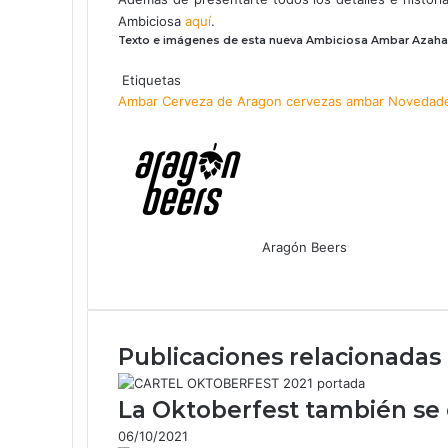
Ambiciosa
aquí
.
Texto e imágenes de esta nueva Ambiciosa Ambar Azahar d
Etiquetas
Ambar
Cerveza de Aragon
cervezas ambar
Novedade
Aragón Beers
F
X
W
T
C
a
h
e
o
c
a
l
m
e
t
e
p
Publicaciones relacionadas
b
s
g
a
o
A
r
r
o
p
a
t
La Oktoberfest también se 
k
p
m
i
06/10/2021
r