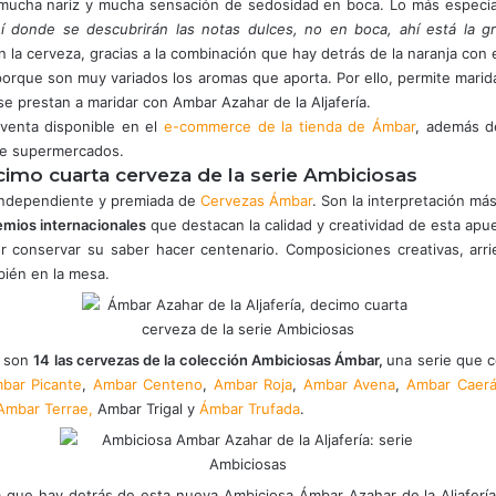
ucha nariz y mucha sensación de sedosidad en boca. Lo más especial l
í donde se descubrirán las notas dulces, no en boca, ahí está la gr
 la cerveza, gracias a la combinación que hay detrás de la naranja con e
porque son muy variados los aromas que aporta. Por ello, permite marid
e prestan a maridar con Ambar Azahar de la Aljafería.
 venta disponible en el
e-commerce de la tienda de Ámbar
, además d
 de supermercados.
écimo cuarta cerveza de la serie Ambiciosas
independiente y premiada de
Cervezas Ámbar
. Son la interpretación má
remios internacionales
que destacan la calidad y creatividad de esta apu
 conservar su saber hacer centenario. Composiciones creativas, arri
bién en la mesa.
a son
14 las cervezas de la colección Ambiciosas
Ámbar,
una serie que 
bar Picante
,
Ambar Centeno
,
Ambar Roja
,
Ambar Avena
,
Ambar Caerá
Ambar Terrae,
Ambar Trigal y
Ámbar Trufada
.
a que hay detrás de esta nueva Ambiciosa Ámbar Azahar de la Aljafer