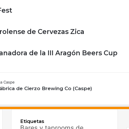
Fest
urolense de Cervezas Zica
ganadora de la III Aragón Beers Cup
fábrica de Cierzo Brewing Co (Caspe)
F
X
Etiquetas
I
Bares y taprooms de