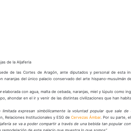
sede de las Cortes de Aragón, ante diputados y personal de esta in
on naranjas del único palacio conservado del arte hispano-musulmán de
or
elaborada con agua, malta de cebada, naranjas, miel y lúpulo como in
po, ahondar en el ir y venir de las distintas civilizaciones que han habi
n limitada expresan simbólicamente la voluntad popular que sale de 
n, Relaciones Institucionales y ESG de
Cervezas Ámbar
. Por su parte, 
jafería se va a poder compartir a través de una bebida tan popular como
gran remodelación de este palacio que muestra lo que somos”
.