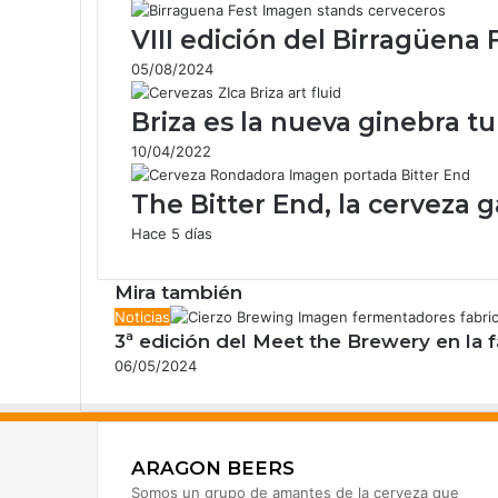
p
VIII edición del Birragüena 
o
r
05/08/2024
c
o
Briza es la nueva ginebra t
r
r
10/04/2022
e
o
The Bitter End, la cerveza 
e
Hace 5 días
l
e
Mira también
c
t
C
Noticias
r
3ª edición del Meet the Brewery en la 
e
ó
r
06/05/2024
n
r
i
a
c
r
o
ARAGON BEERS
Somos un grupo de amantes de la cerveza que