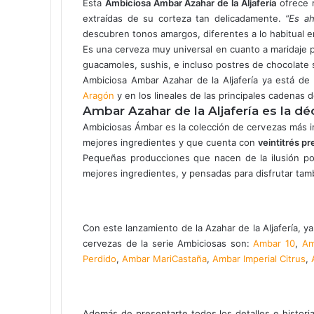
Esta
Ambiciosa Ambar Azahar de la Aljafería
ofrece m
extraídas de su corteza tan delicadamente.
“Es ah
descubren tonos amargos, diferentes a lo habitual en
Es una cerveza muy universal en cuanto a maridaje 
guacamoles, sushis, e incluso postres de chocolate s
Ambiciosa Ambar Azahar de la Aljafería ya está de
Aragón
y en los lineales de las principales cadenas
Ambar Azahar de la Aljafería es la d
Ambiciosas Ámbar es la colección de cervezas más 
mejores ingredientes y que cuenta con
veintitrés p
Pequeñas producciones que nacen de la ilusión por
mejores ingredientes, y pensadas para disfrutar tam
Con este lanzamiento de la Azahar de la Aljafería, y
cervezas de la serie Ambiciosas son:
Ambar 10
,
Am
Perdido
,
Ambar MariCastaña
,
Ambar Imperial Citrus
,
Además de presentarte todos los detalles e histori