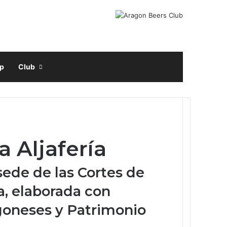
Facebook
X
Instagram
Buscar por
p
Club
 Aljafería
sede de las Cortes de
a, elaborada con
agoneses y Patrimonio