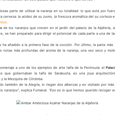
osas parte de utilizar la naranja en su totalidad: lo que está por fuer
a cerveza: la acidez de su zumo, la frescura aromática del su corteza ex
mbar
.
as
de los naranjos que crecen en el jardín del palacio de la Aljafería,
 se han preparado para dirigir el potencial de cada parte a una de la
 ha añadido a la primera fase de la cocción. Por último, la parte más 
 notas más profundas del aroma de la naranja, una vez seco y molido
homenaje a uno de los ejemplos de arte taifa de la Península: el
Palac
 que gobernaban la taifa de Sarakusta, es una joya arquitectón
 y la Mezquita de Córdoba.
mado también de la Alegría, lo riegan dos albercas y es visitado por m
is naranjos”
, explica Fumanal.
“Eso es lo que hemos querido recoger en