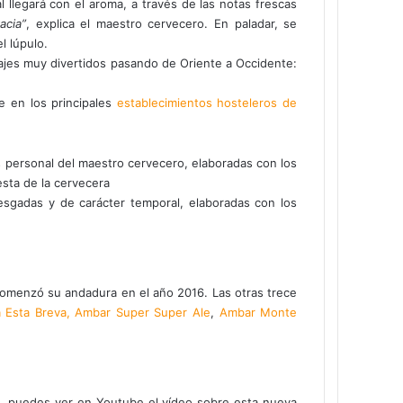
legará con el aroma, a través de las notas frescas
acia”
, explica el maestro cervecero. En paladar, se
l lúpulo.
ajes muy divertidos pasando de Oriente a Occidente:
e en los principales
establecimientos hosteleros de
s personal del maestro cervecero, elaboradas con los
esta de la cervecera
esgadas y de carácter temporal, elaboradas con los
comenzó su andadura en el año 2016. Las otras trece
 Esta Breva,
Ambar Super Super Ale
,
Ambar Monte
ía, puedes ver en Youtube el vídeo sobre esta nueva