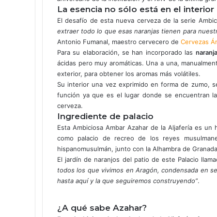
o
La esencia no sólo está en el interior
r
El desafío de esta nueva cerveza de la serie Ambici
r
extraer todo lo que esas naranjas tienen para nuestr
e
Antonio Fumanal, maestro cervecero de
Cervezas Á
o
Para su elaboración, se han incorporado las
e
naranj
l
ácidas pero muy aromáticas. Una a una, manualmente,
e
exterior, para obtener los aromas más volátiles.
c
Su interior una vez exprimido en forma de zumo, se
t
función ya que es el lugar donde se encuentran las
r
cerveza.
ó
Ingrediente de palacio
n
Esta Ambiciosa Ambar Azahar de la Aljafería es un 
i
como palacio de recreo de los reyes musulmanes
c
hispanomusulmán, junto con la Alhambra de Granada
o
El jardín de naranjos del patio de este Palacio lla
todos los que vivimos en Aragón, condensada en se
hasta aquí y la que seguiremos construyendo”
.
¿A qué sabe Azahar?