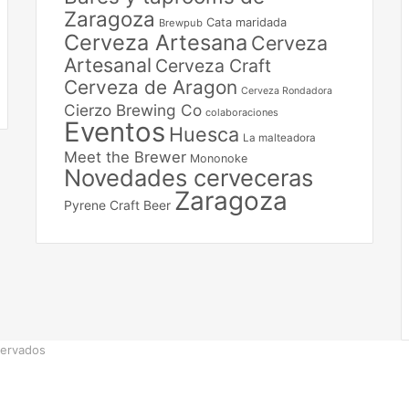
Zaragoza
Cata maridada
Brewpub
Cerveza Artesana
Cerveza
Artesanal
Cerveza Craft
Cerveza de Aragon
Cerveza Rondadora
Cierzo Brewing Co
colaboraciones
Eventos
Huesca
La malteadora
Meet the Brewer
Mononoke
Novedades cerveceras
Zaragoza
Pyrene Craft Beer
servados