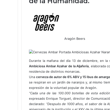
de la Humanidad.
Aragón Beers
F
X
W
T
C
a
h
e
o
c
a
l
m
e
t
e
p
Durante la mañana del día 13 de diciembre, en la 
b
s
g
a
Ambiciosa Ambar Azahar de la Aljafería
, elaborada c
o
A
r
r
residencia de distintos monarcas.
o
p
a
t
Una
cerveza de autor de 6% ABV y 15 Ibus de amarg
k
p
m
i
se respiran en un jardín de naranjos y, al mismo tiem
r
expresión de la voluntad popular de Aragón.
p
“Cada una de las 100.000 botellas de esta edició
o
expresado Enrique Torguet, director de Comunicació
r
declarado:
“Después de 1000 años, el sabor de la Al
c
aniversario de la institución y el XXV de la última 