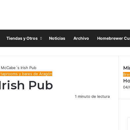
Tiendas y Otros
Noticias
Archivo
Homebrewer Cu
Mi
l McCabe´s Irish Pub
 taprooms y bares de Aragón
Cer
Bre
Irish Pub
Ho
04/
1 minuto de lectura
F
X
I