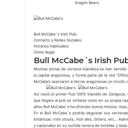
Aragón Beers
Facebook
X
WhatsApp
Telegram
Compartir
por
correo
electrónico
Bull McCabe´s Irish Pub:
Contacto y Redes Sociales:
Horarios habituales:
Cómo llegar
Bull McCabe´s Irish Pu
Muchas pintas de cerveza irlandesa se han servido
la capital aragonesa, y forma parte de la red “Offici
McCabe’s acercaron a tierras aragonesas un trocito de
Así nació el primer Pub 100% Irlandés de Zaragoza, 
que llegara al pub se sintiese como en su propia ca
años Bull McCabe´s ha ofrecido buena música, risa
En el Bull McCabe`s podrás degustar sus cervezas d
británicas: irish stouts, irish ales, bitters, etc… A
y nacionales en su surtida nevera de botellas y latas