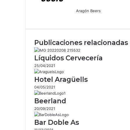
Aragón Beers
Facebook
X
WhatsApp
Telegram
Compartir
por
correo
electrónico
Publicaciones relacionadas
Líquidos Cervecería
25/04/2021
Hotel Aragüells
04/05/2021
Beerland
20/09/2021
Bar Doble As
11/12/2021