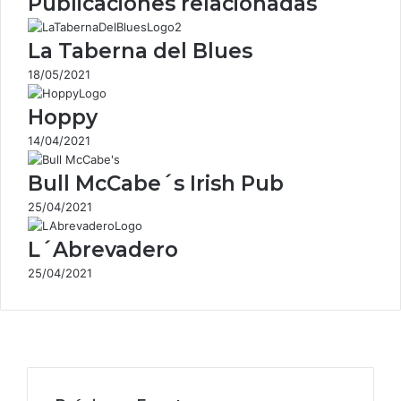
Publicaciones relacionadas
electrónico
La Taberna del Blues
18/05/2021
Hoppy
14/04/2021
Bull McCabe´s Irish Pub
25/04/2021
L´Abrevadero
25/04/2021
Facebook
X
Instagram