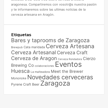
aragonesa. Compartiremos con vosotr@s nuestra pasión
y te informaremos sobre las ultimas noticias de la
cerveza artesana en Aragón.
Etiquetas
Bares y taprooms de Zaragoza
Cerveza Artesana
Cata maridada
Brewpub
Cerveza Artesanal
Cerveza Craft
Cerveza de Aragon
Cierzo
Cerveza Rondadora
Eventos
Brewing Co
colaboraciones
Huesca
Meet the Brewer
La malteadora
Novedades cerveceras
Mononoke
Zaragoza
Pyrene Craft Beer
Facebook
X
Instagram