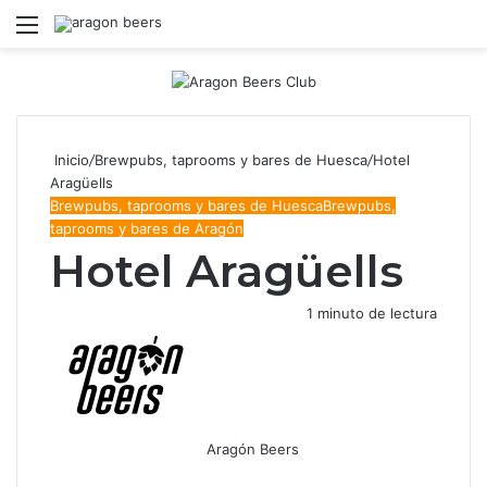
Menú
B
Inicio
/
Brewpubs, taprooms y bares de Huesca
/
Hotel
Aragüells
Brewpubs, taprooms y bares de Huesca
Brewpubs,
taprooms y bares de Aragón
Hotel Aragüells
1 minuto de lectura
Aragón Beers
Facebook
X
WhatsApp
Telegram
Compartir