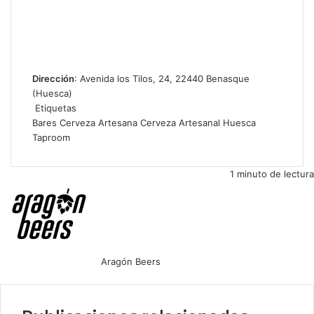
Dirección
: Avenida los Tilos, 24, 22440 Benasque
(Huesca)
Etiquetas
Bares
Cerveza Artesana
Cerveza Artesanal
Huesca
Taproom
1 minuto de lectura
Aragón Beers
Facebook
X
WhatsApp
Telegram
Compartir
por
correo