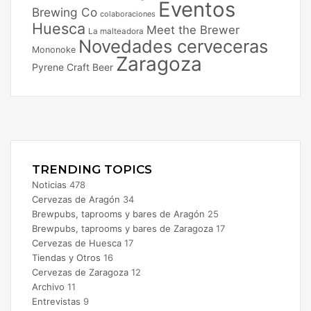
Eventos
Brewing Co
colaboraciones
Huesca
Meet the Brewer
La malteadora
Novedades cerveceras
Mononoke
Zaragoza
Pyrene Craft Beer
Facebook
X
Instagram
TRENDING TOPICS
Noticias
478
Cervezas de Aragón
34
Brewpubs, taprooms y bares de Aragón
25
Brewpubs, taprooms y bares de Zaragoza
17
Cervezas de Huesca
17
Tiendas y Otros
16
Cervezas de Zaragoza
12
Archivo
11
Entrevistas
9