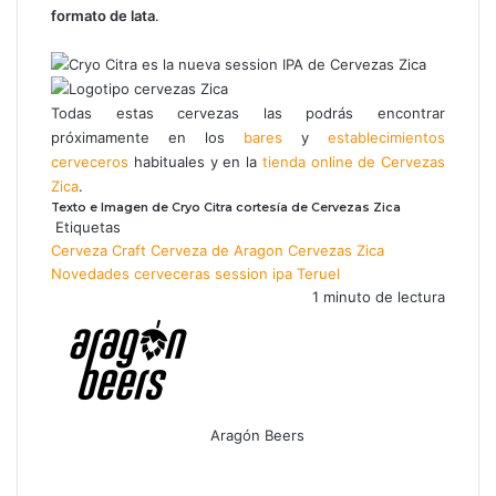
formato de lata
.
Todas estas cervezas las podrás encontrar
próximamente en los
bares
y
establecimientos
cerveceros
habituales y en la
tienda online de Cervezas
Zica
.
Texto e Imagen de Cryo Citra cortesía de Cervezas Zica
Etiquetas
Cerveza Craft
Cerveza de Aragon
Cervezas Zica
Novedades cerveceras
session ipa
Teruel
1 minuto de lectura
Aragón Beers
Facebook
X
WhatsApp
Telegram
Compartir
por