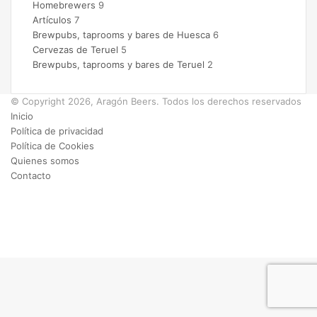
Homebrewers
9
Artículos
7
Brewpubs, taprooms y bares de Huesca
6
Cervezas de Teruel
5
Brewpubs, taprooms y bares de Teruel
2
© Copyright 2026, Aragón Beers. Todos los derechos reservados
Inicio
Política de privacidad
Política de Cookies
Quienes somos
Contacto
Facebook
X
Instagram
Facebook
X
WhatsApp
Telegram
Botón
volver
arriba