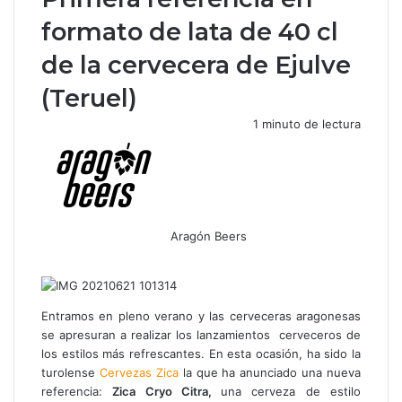
formato de lata de 40 cl
de la cervecera de Ejulve
(Teruel)
1 minuto de lectura
Aragón Beers
Facebook
X
WhatsApp
Telegram
Compartir
por
correo
electrónico
Entramos en pleno verano y las cerveceras aragonesas
se apresuran a realizar los lanzamientos cerveceros de
los estilos más refrescantes. En esta ocasión, ha sido la
turolense
Cervezas Zica
la que ha anunciado una nueva
referencia:
Zica Cryo Citra,
una cerveza de estilo