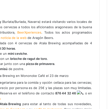
g
(Burlata/Burlada, Navarra) estará visitando varios locales de
sus cervezas a todos los aficionados aragoneses de la buena
tribuidora,
BeerXperiences
. Todos los actos programados
 noticia de la web
de Aragón Beers.
dada con 4 cervezas de Atala Brewing acompañadas de 4
3:30 horas
.
de un
mini ceviche
.
 con un
brioche de ragut de toro
.
tar junto con una
pizza de primavera
.
amisú
de postre.
getariana para la comida y opción celíaca para las cervezas;
 precio por persona es de 25€ y las plazas son muy limitadas.
. Reserva en el teléfono de contacto
876 44 32 46
o en
m
Atala Brewing
para estar al tanto de todas sus novedades,