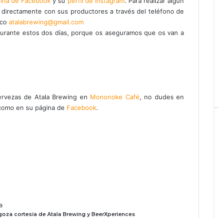
ina de Facebook
y su
perfil de Instagram
. Para realizar algún
directamente con sus productores a través del teléfono de
ico
atalabrewing@gmail.com
 durante estos dos días, porque os aseguramos que os van a
cervezas de Atala Brewing en
Mononoke Café
, no dudes en
omo en su página de
Facebook
.
a
goza cortesía de Atala Brewing y BeerXperiences