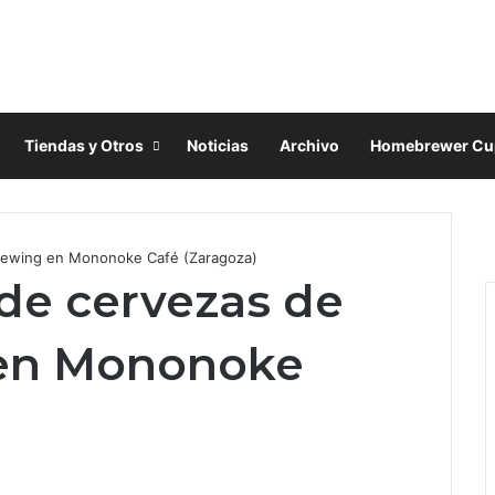
Tiendas y Otros
Noticias
Archivo
Homebrewer Cu
F
a
X
Brewing en Mononoke Café (Zaragoza)
c
I
de cervezas de
e
n
b
s
o
t
 en Mononoke
o
a
k
g
)
r
a