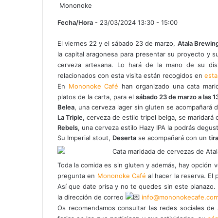
Mononoke
Fecha/Hora
- 23/03/2024 13:30 - 15:00
El viernes 22 y el sábado 23 de marzo,
Atala Brewin
la capital aragonesa para presentar su proyecto y 
cerveza artesana. Lo hará de la mano de su dis
relacionados con esta visita están recogidos en
esta
En
Mononoke Café
han organizado una cata mari
platos de la carta, para el
sábado 23 de marzo a las 1
Belea
, una cerveza lager sin gluten se acompañará 
La Triple,
cerveza de estilo tripel belga, se maridará
Rebels
, una cerveza estilo Hazy IPA la podrás degus
Su Imperial stout,
Deserta
se acompañará con un
tir
Toda la comida es sin gluten y además, hay opción ve
pregunta en
Mononoke Café
al hacer la reserva. El
Así que date prisa y no te quedes sin este planazo
la dirección de correo
info@mononokecafe.co
Os recomendamos consultar las redes sociales de