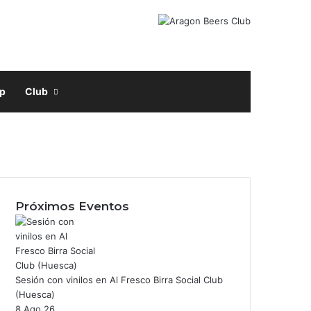
Facebook
X
Instagram
Buscar por
p
Club
Próximos Eventos
Sesión con vinilos en Al Fresco Birra Social Club
m
(Huesca)
8 Ago 26