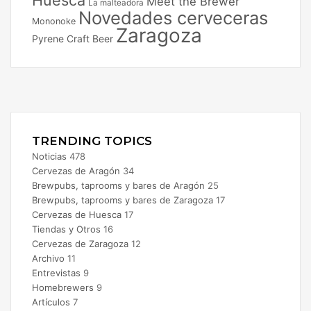
Meet the Brewer
La malteadora
Novedades cerveceras
Mononoke
Zaragoza
Pyrene Craft Beer
Facebook
X
Instagram
TRENDING TOPICS
Noticias
478
Cervezas de Aragón
34
Brewpubs, taprooms y bares de Aragón
25
Brewpubs, taprooms y bares de Zaragoza
17
Cervezas de Huesca
17
Tiendas y Otros
16
Cervezas de Zaragoza
12
Archivo
11
Entrevistas
9
Homebrewers
9
Artículos
7