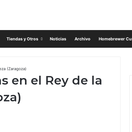
Tiendas y Otros
Noticias
Archivo
Homebrewer Cu
F
X
eza (Zaragoza)
I
s en el Rey de la
oza)