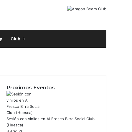
Facebook
X
Instagram
Buscar por
p
Club
acebook
nstagram
Próximos Eventos
Sesión con vinilos en Al Fresco Birra Social Club
(Huesca)
8 Ago 26