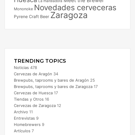
Meet the Brewer
La malteadora
Novedades cerveceras
Mononoke
Zaragoza
Pyrene Craft Beer
Facebook
X
Instagram
TRENDING TOPICS
Noticias
478
Cervezas de Aragón
34
Brewpubs, taprooms y bares de Aragón
25
Brewpubs, taprooms y bares de Zaragoza
17
Cervezas de Huesca
17
Tiendas y Otros
16
Cervezas de Zaragoza
12
Archivo
11
Entrevistas
9
Homebrewers
9
Artículos
7