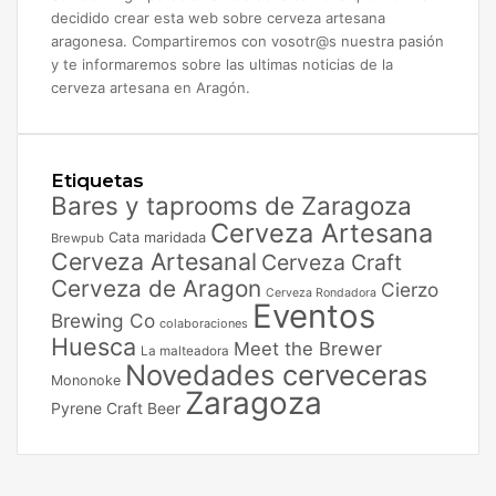
decidido crear esta web sobre cerveza artesana
aragonesa. Compartiremos con vosotr@s nuestra pasión
y te informaremos sobre las ultimas noticias de la
cerveza artesana en Aragón.
Etiquetas
Bares y taprooms de Zaragoza
Cerveza Artesana
Cata maridada
Brewpub
Cerveza Artesanal
Cerveza Craft
Cerveza de Aragon
Cierzo
Cerveza Rondadora
Eventos
Brewing Co
colaboraciones
Huesca
Meet the Brewer
La malteadora
Novedades cerveceras
Mononoke
Zaragoza
Pyrene Craft Beer
Facebook
X