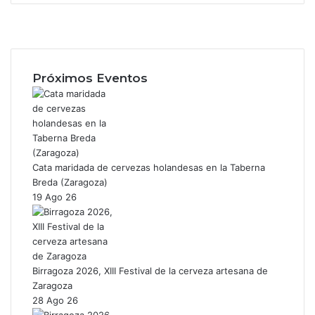
F
a
X
c
I
e
n
b
s
Próximos Eventos
o
t
o
a
k
g
r
a
m
Cata maridada de cervezas holandesas en la Taberna
Breda (Zaragoza)
19 Ago 26
Birragoza 2026, XIII Festival de la cerveza artesana de
Zaragoza
28 Ago 26