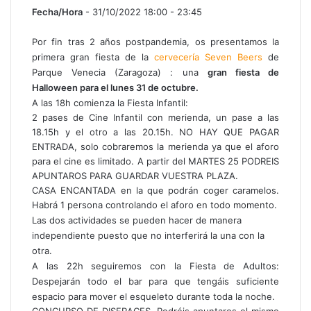
Fecha/Hora
- 31/10/2022 18:00 - 23:45
Por fin tras 2 años postpandemia, os presentamos la
primera gran fiesta de la
cervecería Seven Beers
de
Parque Venecia (Zaragoza) : una
gran fiesta de
Halloween para el lunes 31 de octubre.
A las 18h comienza la Fiesta Infantil:
2 pases de Cine Infantil con merienda, un pase a las
18.15h y el otro a las 20.15h. NO HAY QUE PAGAR
ENTRADA, solo cobraremos la merienda ya que el aforo
para el cine es limitado. A partir del MARTES 25 PODREIS
APUNTAROS PARA GUARDAR VUESTRA PLAZA.
CASA ENCANTADA en la que podrán coger caramelos.
Habrá 1 persona controlando el aforo en todo momento.
Las dos actividades se pueden hacer de manera
independiente puesto que no interferirá la una con la
otra.
A las 22h seguiremos con la Fiesta de Adultos:
Despejarán todo el bar para que tengáis suficiente
espacio para mover el esqueleto durante toda la noche.
CONCURSO DE DISFRACES. Podréis apuntaros el mismo