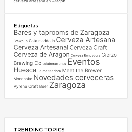
cerveza artesana en Aragón.
Etiquetas
Bares y taprooms de Zaragoza
Cerveza Artesana
Cata maridada
Brewpub
Cerveza Artesanal
Cerveza Craft
Cerveza de Aragon
Cierzo
Cerveza Rondadora
Eventos
Brewing Co
colaboraciones
Huesca
Meet the Brewer
La malteadora
Novedades cerveceras
Mononoke
Zaragoza
Pyrene Craft Beer
Facebook
X
Instagram
TRENDING TOPICS