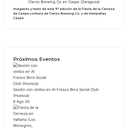
Imágenes y texto de esta 9ª edición de la Fiesta de la Cerveza
de Caspe cortesía de Cierzo Brewing Co. y de Interpeñas
Caspe
F
a
X
c
I
e
n
b
s
Próximos Eventos
o
t
o
a
k
g
r
a
Sesión con vinilos en Al Fresco Birra Social Club
m
(Huesca)
8 Ago 26