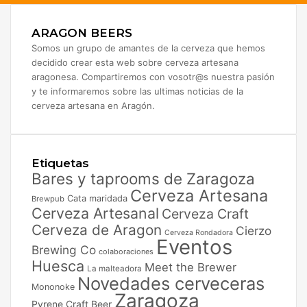
ARAGON BEERS
Somos un grupo de amantes de la cerveza que hemos
decidido crear esta web sobre cerveza artesana
aragonesa. Compartiremos con vosotr@s nuestra pasión
y te informaremos sobre las ultimas noticias de la
cerveza artesana en Aragón.
Etiquetas
Bares y taprooms de Zaragoza
Cerveza Artesana
Cata maridada
Brewpub
Cerveza Artesanal
Cerveza Craft
Cerveza de Aragon
Cierzo
Cerveza Rondadora
Eventos
Brewing Co
colaboraciones
Huesca
Meet the Brewer
La malteadora
Novedades cerveceras
Mononoke
Zaragoza
Pyrene Craft Beer