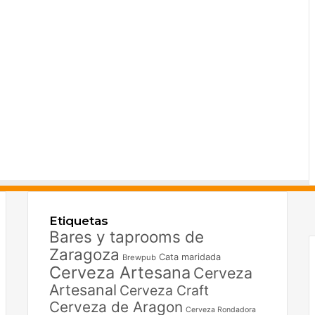
F
X
Etiquetas
I
Bares y taprooms de
Zaragoza
Cata maridada
Brewpub
Cerveza Artesana
Cerveza
Artesanal
Cerveza Craft
Cerveza de Aragon
Cerveza Rondadora