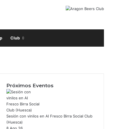
Facebook
X
Instagram
Buscar por
p
Club
Próximos Eventos
Sesión con vinilos en Al Fresco Birra Social Club
m
(Huesca)
8 Ago 26