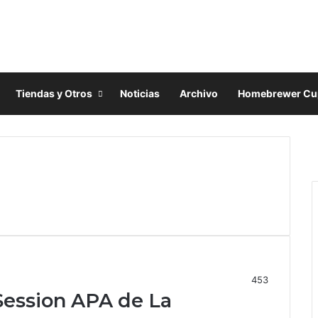
Tiendas y Otros
Noticias
Archivo
Homebrewer Cu
F
a
X
c
I
e
n
b
s
o
t
o
a
k
g
r
a
453
Session APA de La