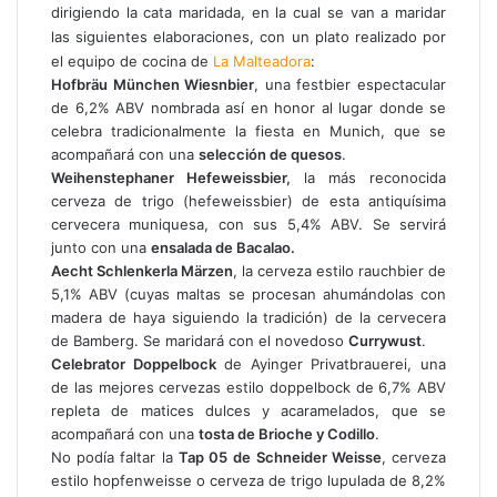
dirigiendo la cata maridada, en la cual se van a maridar
las siguientes elaboraciones, con un plato realizado por
el equipo de cocina de
La Malteadora
:
Hofbräu München Wiesnbier
, una festbier espectacular
de 6,2% ABV nombrada así en honor al lugar donde se
celebra tradicionalmente la fiesta en Munich, que se
acompañará con una
selección de quesos
.
Weihenstephaner Hefeweissbier,
la más reconocida
cerveza de trigo (hefeweissbier) de esta antiquísima
cervecera muniquesa, con sus 5,4% ABV. Se servirá
junto con una
ensalada de Bacalao.
Aecht Schlenkerla Märzen
, la cerveza estilo rauchbier de
5,1% ABV (cuyas maltas se procesan ahumándolas con
madera de haya siguiendo la tradición) de la cervecera
de Bamberg. Se maridará con el novedoso
Currywust
.
Celebrator Doppelbock
de Ayinger Privatbrauerei, una
de las mejores cervezas estilo doppelbock de 6,7% ABV
repleta de matices dulces y acaramelados, que se
acompañará con una
tosta de Brioche y Codillo
.
No podía faltar la
Tap 05
de Schneider Weisse
, cerveza
estilo hopfenweisse o cerveza de trigo lupulada de 8,2%