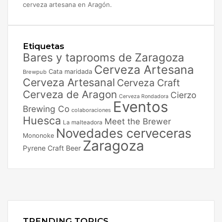
cerveza artesana en Aragón.
Etiquetas
Bares y taprooms de Zaragoza
Cerveza Artesana
Cata maridada
Brewpub
Cerveza Artesanal
Cerveza Craft
Cerveza de Aragon
Cierzo
Cerveza Rondadora
Eventos
Brewing Co
colaboraciones
Huesca
Meet the Brewer
La malteadora
Novedades cerveceras
Mononoke
Zaragoza
Pyrene Craft Beer
Facebook
X
Instagram
TRENDING TOPICS