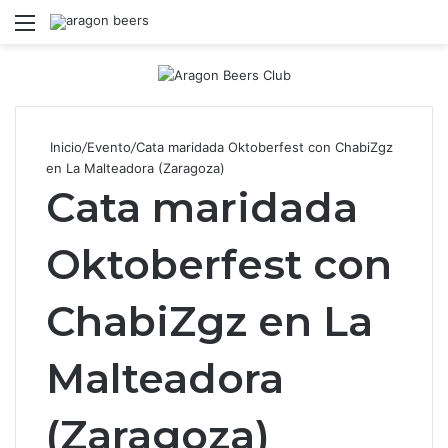
Menú
B
Inicio
/
Evento
/
Cata maridada Oktoberfest con ChabiZgz
en La Malteadora (Zaragoza)
Cata maridada
Oktoberfest con
ChabiZgz en La
Malteadora
(Zaragoza)