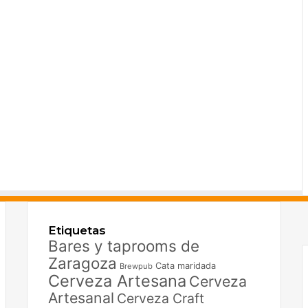
F
X
Etiquetas
I
Bares y taprooms de
Zaragoza
Cata maridada
Brewpub
Cerveza Artesana
Cerveza
Artesanal
Cerveza Craft