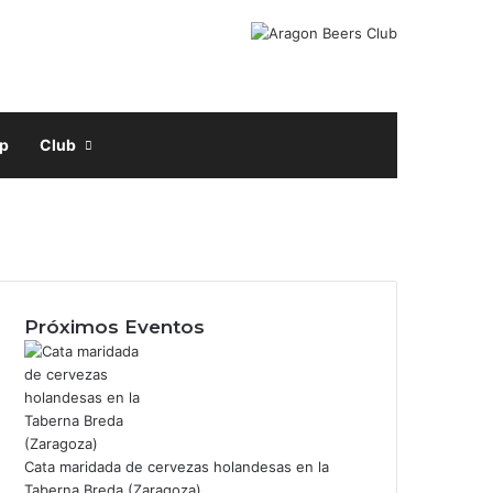
Facebook
X
Instagram
Buscar por
p
Club
acebook
nstagram
Próximos Eventos
Cata maridada de cervezas holandesas en la
Taberna Breda (Zaragoza)