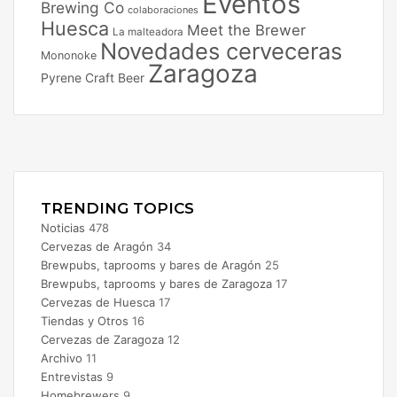
Eventos
Brewing Co
colaboraciones
Huesca
Meet the Brewer
La malteadora
Novedades cerveceras
Mononoke
Zaragoza
Pyrene Craft Beer
Facebook
X
Instagram
TRENDING TOPICS
Noticias
478
Cervezas de Aragón
34
Brewpubs, taprooms y bares de Aragón
25
Brewpubs, taprooms y bares de Zaragoza
17
Cervezas de Huesca
17
Tiendas y Otros
16
Cervezas de Zaragoza
12
Archivo
11
Entrevistas
9
Homebrewers
9