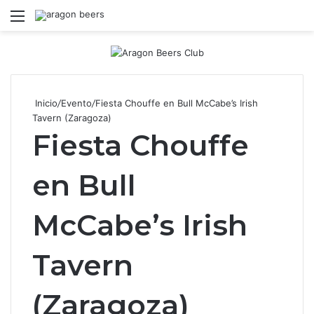
Menú
B
Inicio
/
Evento
/
Fiesta Chouffe en Bull McCabe’s Irish
Tavern (Zaragoza)
Fiesta Chouffe
en Bull
McCabe’s Irish
Tavern
(Zaragoza)