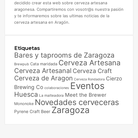
decidido crear esta web sobre cerveza artesana
aragonesa. Compartiremos con vosotr@s nuestra pasión
y te informaremos sobre las ultimas noticias de la
cerveza artesana en Aragón.
Etiquetas
Bares y taprooms de Zaragoza
Cerveza Artesana
Cata maridada
Brewpub
Cerveza Artesanal
Cerveza Craft
Cerveza de Aragon
Cierzo
Cerveza Rondadora
Eventos
Brewing Co
colaboraciones
Huesca
Meet the Brewer
La malteadora
Novedades cerveceras
Mononoke
Zaragoza
Pyrene Craft Beer
Facebook
X