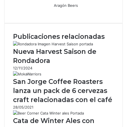
Aragón Beers
Facebook
X
WhatsApp
Telegram
Compartir
por
correo
electrónico
Publicaciones relacionadas
Nueva Harvest Saison de
Rondadora
12/11/2024
San Jorge Coffee Roasters
lanza un pack de 6 cervezas
craft relacionadas con el café
28/05/2021
Cata de Winter Ales con