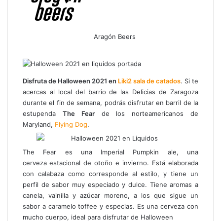
Aragón Beers
Facebook
X
WhatsApp
Telegram
Compartir
por
correo
electrónico
Disfruta de Halloween 2021 en
Liki2 sala de catados
. Si te
acercas al local del barrio de las Delicias de Zaragoza
durante el fin de semana, podrás disfrutar en barril de la
estupenda
The Fear
de los norteamericanos de
Maryland,
Flying Dog
.
The Fear es una Imperial Pumpkin ale, una
cerveza
estacional de otoño e invierno. Está elaborada
con calabaza como corresponde al estilo, y tiene un
perfil de sabor muy especiado y dulce. Tiene aromas a
canela, vainilla y azúcar moreno, a los que sigue un
sabor a caramelo toffee y especias. Es una cerveza con
mucho cuerpo, ideal para disfrutar de Halloween