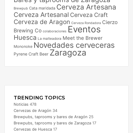
Cerveza Artesana
Cata maridada
Brewpub
Cerveza Artesanal
Cerveza Craft
Cerveza de Aragon
Cierzo
Cerveza Rondadora
Eventos
Brewing Co
colaboraciones
Huesca
Meet the Brewer
La malteadora
Novedades cerveceras
Mononoke
Zaragoza
Pyrene Craft Beer
Facebook
X
Instagram
TRENDING TOPICS
Noticias
478
Cervezas de Aragón
34
Brewpubs, taprooms y bares de Aragón
25
Brewpubs, taprooms y bares de Zaragoza
17
Cervezas de Huesca
17