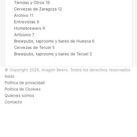
Tiendas y Otros
16
Cervezas de Zaragoza
12
Archivo
11
Entrevistas
9
Homebrewers
9
Artículos
7
Brewpubs, taprooms y bares de Huesca
6
Cervezas de Teruel
5
Brewpubs, taprooms y bares de Teruel
2
© Copyright 2026, Aragón Beers. Todos los derechos reservados
Inicio
Política de privacidad
Política de Cookies
Quienes somos
Contacto
Facebook
X
Instagram
Facebook
X
WhatsApp
Telegram
Botón