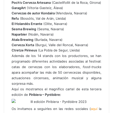
i
Poch’s Cerveza Artesana
(Castellfollit de la Roca, Girona)
c
GaragArt
(Vitoria-Gasteiz, Álava)
o
Cervezas de autor Kondaira
(Mendavia, Navarra)
Refu
(Bossòts, Val de Arán, Lleida)
El Holandés Errante
(Olite, Navarra)
Sesma Brewing
(Sesma, Navarra)
Naparbier
(Noáin, Navarra)
Atala Brewing
(Burlada, Navarra)
Cerveza Xorta
(Burgui, Valle del Roncal, Navarra)
Ctretze Pirineus
(La Pobla de Segur, Lleida)
Además de los 14 stands con los productores, se han
programado diferentes actividades asociadas al festival:
catas de cervezas con los elaboradores,
food-trucks
apara acompañar las más de 50 cervecezas disponibles,
actuaciones circenses, animación musical y alguna
sorpresa más.
Aquí os mostramos el magnífico cartel de esta tercera
edición de
Piribiera – Pyrébière:
Os invitamos a seguirles en las redes sociales (
aquí
la