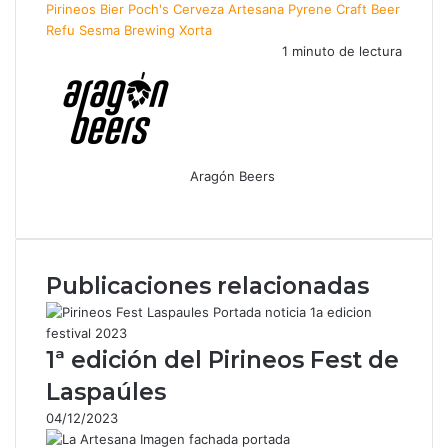
Pirineos Bier
Poch's Cerveza Artesana
Pyrene Craft Beer
Refu
Sesma Brewing
Xorta
1 minuto de lectura
Aragón Beers
F
X
W
T
C
a
h
e
o
c
a
l
m
e
t
e
p
Publicaciones relacionadas
b
s
g
a
o
A
r
r
o
p
a
t
k
p
m
i
1ª edición del Pirineos Fest de
r
Laspaúles
p
o
04/12/2023
r