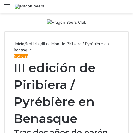
Menú
B
Inicio
/
Noticias
/
III edición de Piribiera / Pyrébière en
Benasque
Noticias
III edición de
Piribiera /
Pyrébière en
Benasque
Tras dos años de parón,