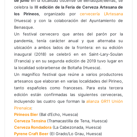
de junio
en la localidad oscense de Benasque/Benás, se
o
A
r
r
celebra la
III edición de la Feria de Cerveza Artesana de
o
p
a
t
los Pirineos
, organizado por
cervecería L’Artesana
k
p
m
i
(Huesca) y con la colaboración del Ayuntamiento de
r
Benasque.
p
Un festival cervecero que antes del parón por la
o
pandemia, tenía carácter anual y que alternaba su
r
ubicación a ambos lados de la frontera: en su edición
c
inaugural (2018) se celebró en en Saint-Lary-Soulan
o
(Francia) y en su segunda edición de 2019 tuvo lugar en
r
la localidad sobrarbense de Boltaña (Huesca).
r
Un magnífico festival que reúne a varios productores
e
artesanos que elaboran en varias localidades del Pirineo,
o
tanto españoles como franceses. Para esta tercera
e
edición están confirmadas las siguientes cerveceras,
l
e
incluyendo las cuatro que forman la
alianza GR11 Unión
c
Pirenaica
:
t
Pirineos Bier
(Bal d’Echo, Huesca)
r
Cerveza Tensina
(Tramacastilla de Tena, Huesca)
ó
Cerveza Rondadora
(La Cabezonada, Huesca)
n
Pyrene Craft Beer
(El Grado/Lo Grau, Huesca)