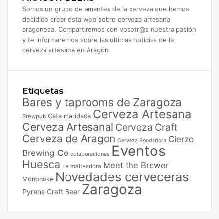
Somos un grupo de amantes de la cerveza que hemos
decidido crear esta web sobre cerveza artesana
aragonesa. Compartiremos con vosotr@s nuestra pasión
y te informaremos sobre las ultimas noticias de la
cerveza artesana en Aragón.
Etiquetas
Bares y taprooms de Zaragoza
Cerveza Artesana
Cata maridada
Brewpub
Cerveza Artesanal
Cerveza Craft
Cerveza de Aragon
Cierzo
Cerveza Rondadora
Eventos
Brewing Co
colaboraciones
Huesca
Meet the Brewer
La malteadora
Novedades cerveceras
Mononoke
Zaragoza
Pyrene Craft Beer
Facebook