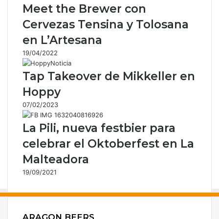
c
Meet the Brewer con
o
r
Cervezas Tensina y Tolosana
r
en L’Artesana
e
o
19/04/2022
e
l
Tap Takeover de Mikkeller en
e
Hoppy
c
t
07/02/2023
r
ó
La Pili, nueva festbier para
n
celebrar el Oktoberfest en La
i
c
Malteadora
o
19/09/2021
ARAGON BEERS