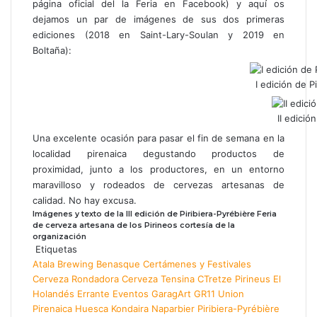
página oficial del la Feria en Facebook) y aquí os
dejamos un par de imágenes de sus dos primeras
ediciones (2018 en Saint-Lary-Soulan y 2019 en
Boltaña):
I edición de P
II edició
Una excelente ocasión para pasar el fin de semana en la
localidad pirenaica degustando productos de
proximidad, junto a los productores, en un entorno
maravilloso y rodeados de cervezas artesanas de
calidad. No hay excusa.
Imágenes y texto de la III edición de Piribiera-Pyrébière Feria
de cerveza artesana de los Pirineos cortesía de la
organización
Etiquetas
Atala Brewing
Benasque
Certámenes y Festivales
Cerveza Rondadora
Cerveza Tensina
CTretze Pirineus
El
Holandés Errante
Eventos
GaragArt
GR11 Union
Pirenaica
Huesca
Kondaira
Naparbier
Piribiera-Pyrébière