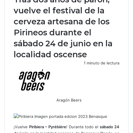
vuelve el festival de la
cerveza artesana de los
Pirineos durante el
sábado 24 de junio en la
localidad oscense
1 minuto de lectura
Aragón Beers
F
X
W
T
C
a
h
e
o
c
a
l
m
e
t
e
p
¡Vuelve
Piribiera – Pyrébière
! Durante todo el
sábado 24
b
s
g
a