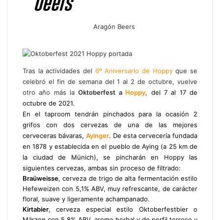
Aragón Beers
Facebook
X
WhatsApp
Telegram
Compartir
por
correo
electrónico
Tras la actividades del
6º Aniversario de Hoppy
que se
celebró el fin de semana del 1 al 2 de octubre, vuelve
otro año más la
Oktoberfest a
Hoppy
,
del 7 al 17 de
octubre de 2021.
En el taproom tendrán pinchados para la ocasión 2
grifos con dos cervezas de una de las mejores
cerveceras bávaras,
Ayinger
. De esta cervecería fundada
en 1878 y establecida en el pueblo de Aying (a 25 km de
la ciudad de Münich), se pincharán en Hoppy las
siguientes cervezas, ambas sin proceso de filtrado:
Braüweisse
, cerveza de trigo de alta fermentación estilo
Hefeweizen con 5,1% ABV, muy refrescante, de carácter
floral, suave y ligeramente achampanado.
Kirtabier
, cerveza especial estilo Oktoberfestbier o
Märzen con 5,8% ABV, aroma herbal y de perfil terroso y