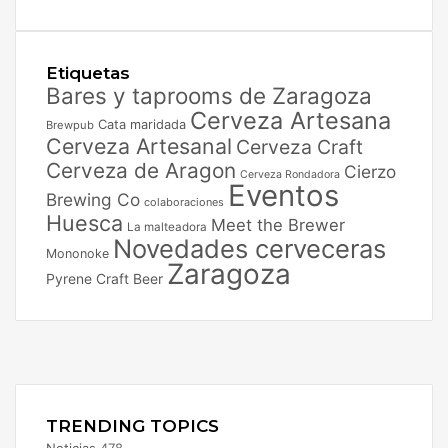
Etiquetas
Bares y taprooms de Zaragoza
Cerveza Artesana
Cata maridada
Brewpub
Cerveza Artesanal
Cerveza Craft
Cerveza de Aragon
Cierzo
Cerveza Rondadora
Eventos
Brewing Co
colaboraciones
Huesca
Meet the Brewer
La malteadora
Novedades cerveceras
Mononoke
Zaragoza
Pyrene Craft Beer
Facebook
X
Instagram
TRENDING TOPICS
Noticias
478