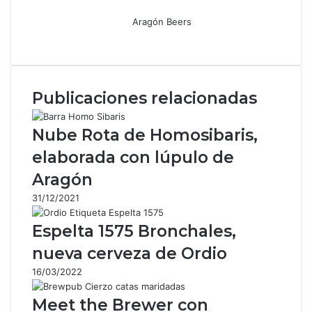
Aragón Beers
Facebook
X
WhatsApp
Telegram
Compartir
por
correo
electrónico
Publicaciones relacionadas
Nube Rota de Homosibaris,
elaborada con lúpulo de
Aragón
31/12/2021
Espelta 1575 Bronchales,
nueva cerveza de Ordio
16/03/2022
Meet the Brewer con