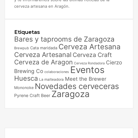
cerveza artesana en Aragón.
Etiquetas
Bares y taprooms de Zaragoza
Cerveza Artesana
Cata maridada
Brewpub
Cerveza Artesanal
Cerveza Craft
Cerveza de Aragon
Cierzo
Cerveza Rondadora
Eventos
Brewing Co
colaboraciones
Huesca
Meet the Brewer
La malteadora
Novedades cerveceras
Mononoke
Zaragoza
Pyrene Craft Beer
Facebook
X
Instagram