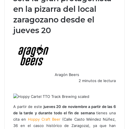
en la pizarra del local
zaragozano desde el
jueves 20
Aragón Beers
2 minutos de lectura
F
X
W
T
C
a
h
e
o
c
a
l
m
e
t
e
p
A partir de este
jueves 20 de noviembre a partir de las 6
b
s
g
a
de la tarde y durante todo el fin de semana
tienes una
o
A
r
r
cita en
Hoppy Craft Beer
(Calle Casto Méndez Núñez,
o
p
a
t
36 en el casco histórico de Zaragoza), ya que han
k
p
m
i