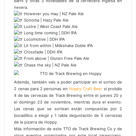
barril y otras 3 novedades de la cervecera inglesa en
nevera.
However you may | NZ Pale Ale
Sonoma | Hazy Pale Ale
Lustre | West Coast Pale Ale
Long time coming | DDH IPA
Locomotive | DDH IPA
Lit from within | Milkshake Doble IPA
Crossfade | DDH IPA
From above | Gluten Free Pale Ale
Chase the sky | NZ Pale Ale
Además, también vais a poder participar en el sorteo de
2 cenas para 2 personas en
Hoppy Craft Beer
si probáis
4 de las cervezas de Track Brewing entre el jueves 20 y
el domingo 23 de noviembre, mientras dura el evento.
Las cenas que se sortean están compuestas por 2
bocadillos a elegir y 1 tabla degustación de 5 cervezas
de la pizarra de Hoppy.
Más información de este TTO de Track Brewing Co y de
otros eventos organizados por este local zaragozano,