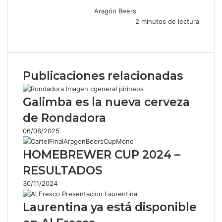
Aragón Beers
2 minutos de lectura
F
X
W
T
C
a
h
e
o
c
a
l
m
e
t
e
p
Publicaciones relacionadas
b
s
g
a
o
A
r
r
o
p
a
t
Galimba es la nueva cerveza
k
p
m
i
de Rondadora
r
p
06/08/2025
o
r
HOMEBREWER CUP 2024 –
c
o
RESULTADOS
r
30/11/2024
r
e
Laurentina ya está disponible
o
e