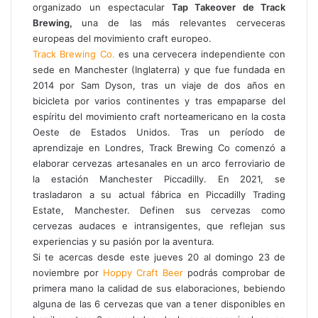
organizado un espectacular
Tap Takeover de Track
r
Brewing,
una de las más relevantes cerveceras
p
europeas del movimiento craft europeo.
o
Track Brewing Co.
es una cervecera independiente con
r
sede en Manchester (Inglaterra) y que fue fundada en
c
2014 por Sam Dyson, tras un viaje de dos años en
o
bicicleta por varios continentes y tras empaparse del
r
espíritu del movimiento craft norteamericano en la costa
r
Oeste de Estados Unidos. Tras un período de
e
aprendizaje en Londres, Track Brewing Co comenzó a
o
elaborar cervezas artesanales en un arco ferroviario de
e
la estación Manchester Piccadilly. En 2021, se
l
e
trasladaron a su actual fábrica en Piccadilly Trading
c
Estate, Manchester. Definen sus cervezas
como
t
cervezas audaces e intransigentes, que reflejan sus
r
experiencias y su pasión por la aventura.
ó
Si te acercas desde este jueves 20 al domingo 23 de
n
noviembre por
Hoppy Craft Beer
podrás comprobar de
i
primera mano la calidad de sus elaboraciones, bebiendo
c
alguna de las 6 cervezas que van a tener disponibles en
o