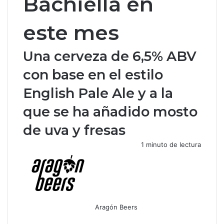
Bachiella en
este mes
Una cerveza de 6,5% ABV
con base en el estilo
English Pale Ale y a la
que se ha añadido mosto
de uva y fresas
1 minuto de lectura
Aragón Beers
F
X
W
T
C