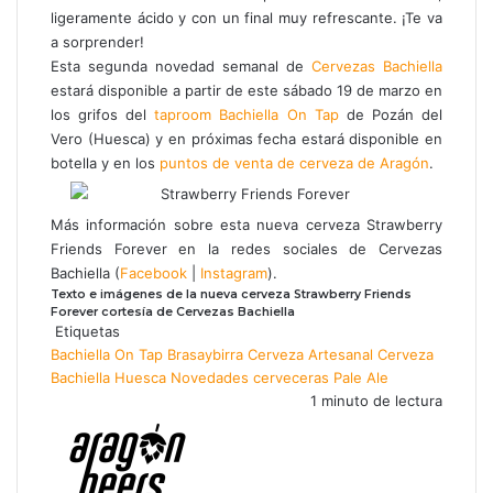
t
ligeramente ácido y con un final muy refrescante. ¡Te va
r
a sorprender!
ó
Esta segunda novedad semanal de
Cervezas Bachiella
n
estará disponible a partir de este sábado 19 de marzo en
i
los grifos del
taproom Bachiella On Tap
de Pozán del
c
Vero (Huesca) y en próximas fecha estará disponible en
o
botella y en los
puntos de venta de cerveza de Aragón
.
Más información sobre esta nueva cerveza Strawberry
Friends Forever en la redes sociales de Cervezas
Bachiella (
Facebook
|
Instagram
).
Texto e imágenes de la nueva cerveza Strawberry Friends
Forever cortesía de Cervezas Bachiella
Etiquetas
Bachiella On Tap
Brasaybirra
Cerveza Artesanal
Cerveza
Bachiella
Huesca
Novedades cerveceras
Pale Ale
1 minuto de lectura