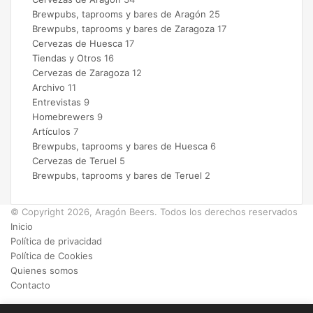
Brewpubs, taprooms y bares de Aragón
25
Brewpubs, taprooms y bares de Zaragoza
17
Cervezas de Huesca
17
Tiendas y Otros
16
Cervezas de Zaragoza
12
Archivo
11
Entrevistas
9
Homebrewers
9
Artículos
7
Brewpubs, taprooms y bares de Huesca
6
Cervezas de Teruel
5
Brewpubs, taprooms y bares de Teruel
2
© Copyright 2026, Aragón Beers. Todos los derechos reservados
Inicio
Política de privacidad
Política de Cookies
Quienes somos
Contacto
Facebook