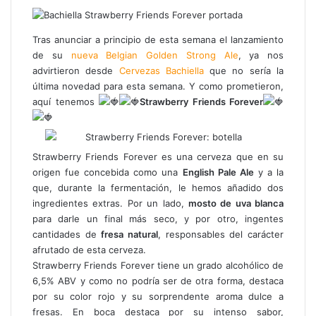
a
h
e
o
c
a
l
m
e
t
e
p
Tras anunciar a principio de esta semana el lanzamiento
b
s
g
a
de su
nueva Belgian Golden Strong Ale
, ya nos
o
A
r
r
advirtieron desde
Cervezas Bachiella
que no sería la
o
p
a
t
última novedad para esta semana. Y como prometieron,
k
p
m
i
aquí tenemos
Strawberry Friends Forever
r
p
o
r
Strawberry Friends Forever es una cerveza que en su
c
origen fue concebida como una
English Pale Ale
y a la
o
que, durante la fermentación, le hemos añadido dos
r
ingredientes extras. Por un lado,
mosto de uva blanca
r
para darle un final más seco, y por otro, ingentes
e
cantidades de
fresa natural
, responsables del carácter
o
afrutado de esta cerveza.
e
Strawberry Friends Forever tiene un grado alcohólico de
l
6,5% ABV y como no podría ser de otra forma, destaca
e
por su color rojo y su sorprendente aroma dulce a
c
fresas. En boca destaca por su intenso sabor,