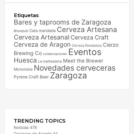
Etiquetas
Bares y taprooms de Zaragoza
Cerveza Artesana
Cata maridada
Brewpub
Cerveza Artesanal
Cerveza Craft
Cerveza de Aragon
Cierzo
Cerveza Rondadora
Eventos
Brewing Co
colaboraciones
Huesca
Meet the Brewer
La malteadora
Novedades cerveceras
Mononoke
Zaragoza
Pyrene Craft Beer
Facebook
X
Instagram
TRENDING TOPICS
Noticias
478
Cervezas de Aragón
34