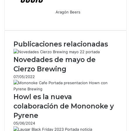
Aragón Beers
F
X
W
T
C
a
h
e
o
c
a
l
m
e
t
e
p
Publicaciones relacionadas
b
s
g
a
o
A
r
r
o
p
a
t
Novedades de mayo de
k
p
m
i
Cierzo Brewing
r
p
07/05/2022
o
r
c
Howl es la nueva
o
r
colaboración de Mononoke y
r
Pyrene
e
o
05/06/2024
e