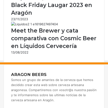
l
Black Friday Laugar 2023 en
e
Aragón
c
t
23/11/2023
r
ó
Meet the Brewer y cata
n
comparativa con Cosmic Beer
i
c
en Líquidos Cervecería
o
13/08/2022
ARAGON BEERS
Somos un grupo de amantes de la cerveza que hemos
decidido crear esta web sobre cerveza artesana
aragonesa. Compartiremos con vosotr@s nuestra pasión
y te informaremos sobre las ultimas noticias de la
cerveza artesana en Aragón.