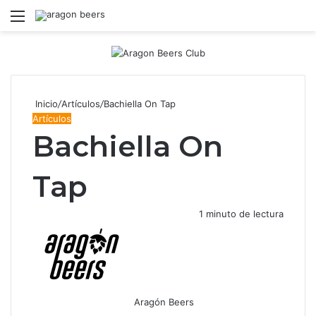
Menú
B
Inicio
/
Artículos
/
Bachiella On Tap
Artículos
Bachiella On
Tap
1 minuto de lectura
Aragón Beers
Facebook
X
WhatsApp
Telegram
Compartir