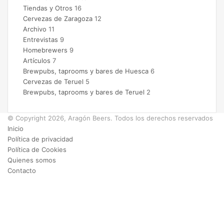
Tiendas y Otros
16
Cervezas de Zaragoza
12
Archivo
11
Entrevistas
9
Homebrewers
9
Artículos
7
Brewpubs, taprooms y bares de Huesca
6
Cervezas de Teruel
5
Brewpubs, taprooms y bares de Teruel
2
© Copyright 2026, Aragón Beers. Todos los derechos reservados
Inicio
Política de privacidad
Política de Cookies
Quienes somos
Contacto
Facebook
X
Instagram
Facebook
X
WhatsApp
Telegram
Botón