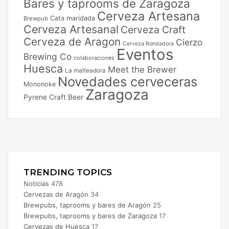
Bares y taprooms de Zaragoza
Cerveza Artesana
Cata maridada
Brewpub
Cerveza Artesanal
Cerveza Craft
Cerveza de Aragon
Cierzo
Cerveza Rondadora
Eventos
Brewing Co
colaboraciones
Huesca
Meet the Brewer
La malteadora
Novedades cerveceras
Mononoke
Zaragoza
Pyrene Craft Beer
Facebook
X
Instagram
TRENDING TOPICS
Noticias
478
Cervezas de Aragón
34
Brewpubs, taprooms y bares de Aragón
25
Brewpubs, taprooms y bares de Zaragoza
17
Cervezas de Huesca
17