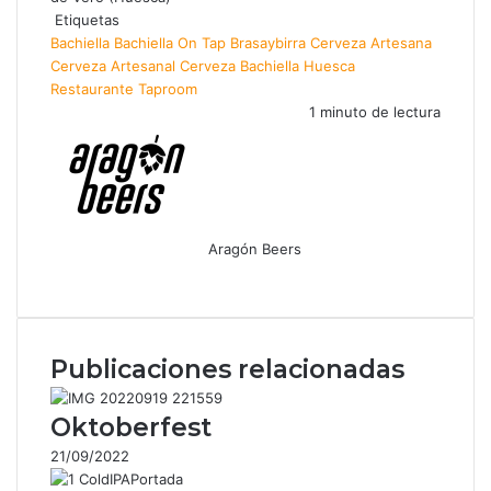
Etiquetas
Bachiella
Bachiella On Tap
Brasaybirra
Cerveza Artesana
Cerveza Artesanal
Cerveza Bachiella
Huesca
Restaurante
Taproom
1 minuto de lectura
Aragón Beers
Facebook
X
WhatsApp
Telegram
Compartir
por
correo
electrónico
Publicaciones relacionadas
Oktoberfest
21/09/2022