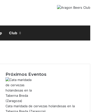
Facebook
X
Instagram
Buscar por
p
Club
Próximos Eventos
m
Cata maridada de cervezas holandesas en la
Taberna Breda (Zaragoza)