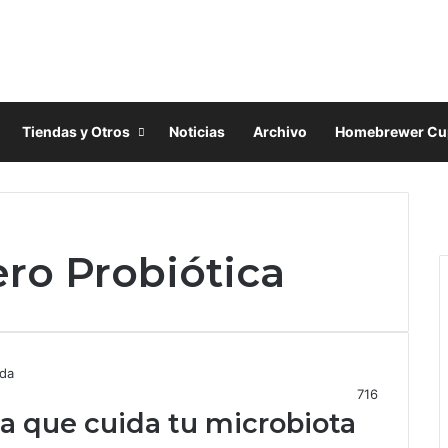
Tiendas y Otros
Noticias
Archivo
Homebrewer Cu
F
a
X
c
I
ro Probiótica
e
n
b
s
o
t
o
a
k
g
r
a
716
a que cuida tu microbiota