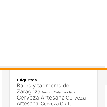
F
X
Etiquetas
I
Bares y taprooms de
Zaragoza
Cata maridada
Brewpub
Cerveza Artesana
Cerveza
Artesanal
Cerveza Craft