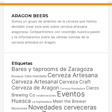
o
ARAGON BEERS
Somos un grupo de amantes de la cerveza que hemos
decidido crear esta web sobre cerveza artesana
aragonesa. Compartiremos con vosotr@s nuestra pasión
y te informaremos sobre las ultimas noticias de la
cerveza artesana en Aragón.
Etiquetas
Bares y taprooms de Zaragoza
Cerveza Artesana
Cata maridada
Brewpub
Cerveza Artesanal
Cerveza Craft
Cerveza de Aragon
Cierzo
Cerveza Rondadora
Eventos
Brewing Co
colaboraciones
Huesca
Meet the Brewer
La malteadora
Novedades cerveceras
Mononoke