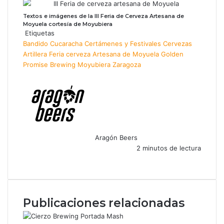
Textos e imágenes de la III Feria de Cerveza Artesana de
Moyuela cortesía de Moyubiera
Etiquetas
Bandido Cucaracha
Certámenes y Festivales
Cervezas
Artillera
Feria cerveza Artesana de Moyuela
Golden
Promise Brewing
Moyubiera
Zaragoza
Aragón Beers
2 minutos de lectura
F
X
W
T
C
a
h
e
o
c
a
l
m
e
t
e
p
Publicaciones relacionadas
b
s
g
a
o
A
r
r
o
p
a
t