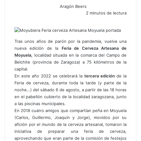
Aragón Beers
2 minutos de lectura
F
X
W
T
C
a
h
e
o
c
a
l
m
e
t
e
p
Tras unos años de parón por la pandemia, vuelve una
b
s
g
a
nueva edición de la
Feria de Cerveza Artesana de
o
A
r
r
Moyuela,
localidad situada en la comarca del Campo de
o
p
a
t
Belchite (provincia de Zaragoza) a 75 kilómetros de la
k
p
m
i
capital.
r
En este año 2022 se celebrará la
tercera edición
de la
p
Feria de cerveza, durante toda la tarde (y parte de la
o
noche…) del sábado 6 de agosto, a partir de las 18 horas
r
en el
pabellón cubierto de la localidad zaragozana, junto
c
a las piscinas municipales.
o
En 2018 cuatro amigos que compartían peña en Moyuela
r
(Carlos, Guillermo, Joaquin y Jorge), movidos por su
r
afición por el mundo de la cerveza artesanal, tomaron la
e
iniciativa de preparar una feria de cerveza,
o
aprovechando que eran parte de la comisión de festejos
e