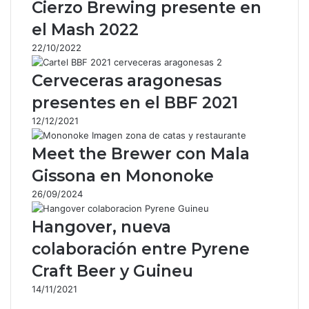
Cierzo Brewing presente en
k
p
m
i
el Mash 2022
r
p
22/10/2022
o
r
Cerveceras aragonesas
c
o
presentes en el BBF 2021
r
12/12/2021
r
e
Meet the Brewer con Mala
o
e
Gissona en Mononoke
l
26/09/2024
e
c
Hangover, nueva
t
r
colaboración entre Pyrene
ó
Craft Beer y Guineu
n
i
14/11/2021
c