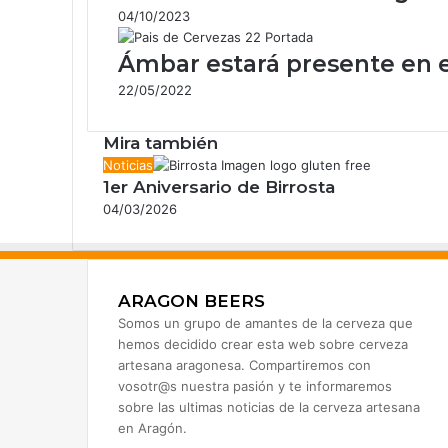
r
04/10/2023
e
o
Ámbar estará presente en el
e
22/05/2022
l
e
Mira también
c
t
C
Noticias
r
1er Aniversario de Birrosta
e
ó
r
04/03/2026
n
r
i
a
c
r
o
ARAGON BEERS
Somos un grupo de amantes de la cerveza que
hemos decidido crear esta web sobre cerveza
artesana aragonesa. Compartiremos con
vosotr@s nuestra pasión y te informaremos
sobre las ultimas noticias de la cerveza artesana
en Aragón.