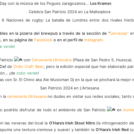
s Day con la música de los Pogues zaragozanos…
Los Kramer.
 6 Naciones de rugby: La batalla de Londres entre dos rivales histó
bles en la pizarra del brewpub a través de la sección de “
Cervezas”
e
a
,
en su página de
Facebook
o en el perfil de
Instagram.
de verde!
Patricio
con
Cervecería L’Artesana
(Plaza de San Pedro 5, Huesca).
Co!
de
Ordio Craft Beer
, pero la edición especial que han elaborado para
sión… ¡de
color verde
!
ras con
Sr. El Chino aka Ale Musicman Dj
en la que se pinchará la mejor 
n la
cervecería L’Artesana
no dudes en visitar sus redes sociales, tanto
o podréis disfrutar de todo el ambiente de San Patricio
en
Invic
n las neveras del local la
O’Hara’s Irish Stout Nitro
(la nitrogenación d
a espuma una textura cremosa y suave) y también la
O’Hara’s Irish Red
(u