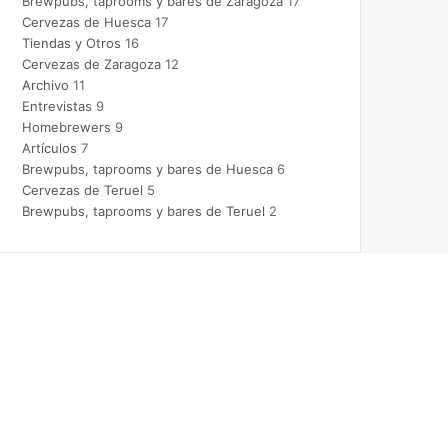
Brewpubs, taprooms y bares de Zaragoza
17
Cervezas de Huesca
17
Tiendas y Otros
16
Cervezas de Zaragoza
12
Archivo
11
Entrevistas
9
Homebrewers
9
Artículos
7
Brewpubs, taprooms y bares de Huesca
6
Cervezas de Teruel
5
Brewpubs, taprooms y bares de Teruel
2