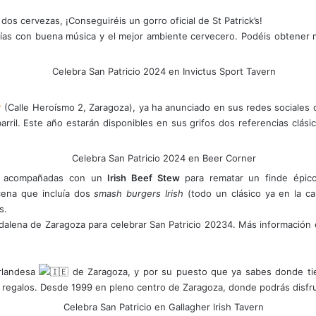
s cervezas, ¡Conseguiréis un gorro oficial de St Patrick’s!
días con buena música y el mejor ambiente cervecero. Podéis obtener 
r
(Calle Heroísmo 2, Zaragoza), ya ha anunciado en sus redes sociales q
rril. Este año estarán disponibles en sus grifos dos referencias clási
as acompañadas con un
Irish Beef Stew
para rematar un finde épic
cena que incluía dos
smash burgers Irish
(todo un clásico ya en la c
as.
gdalena de Zaragoza para celebrar San Patricio 20234. Más información 
Irlandesa
de Zaragoza, y por su puesto que ya sabes donde ti
 regalos. Desde 1999 en pleno centro de Zaragoza, donde podrás disfru