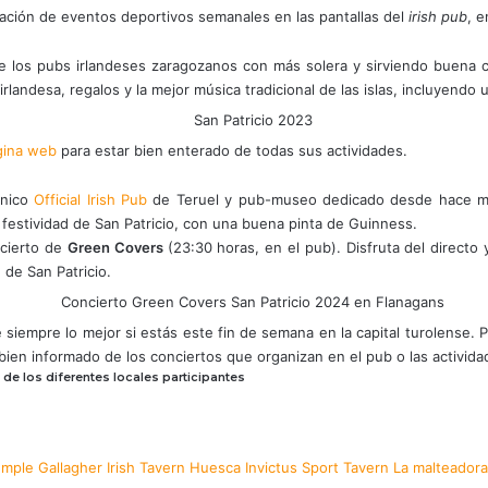
ación de eventos deportivos semanales en las pantallas del
irish pub
, 
 de los pubs irlandeses zaragozanos con más solera y sirviendo buena
irlandesa, regalos y la mejor música tradicional de las islas, incluyendo
gina web
para estar bien enterado de todas sus actividades.
único
Official Irish Pub
de Teruel y pub-museo dedicado desde hace más
a festividad de San Patricio, con una buena pinta de Guinness.
cierto de
Green Covers
(23:30 horas, en el pub). Disfruta del direct
 de San Patricio.
 siempre lo mejor si estás este fin de semana en la capital turolense.
bien informado de los conciertos que organizan en el pub o las activid
de los diferentes locales participantes
emple
Gallagher Irish Tavern
Huesca
Invictus Sport Tavern
La malteadora