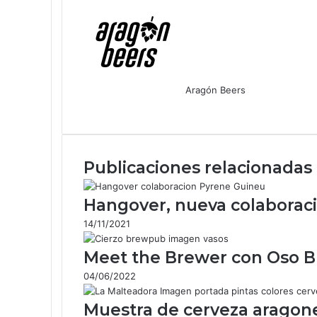
Aragón Beers
F
X
W
T
C
a
h
e
o
c
a
l
m
e
t
e
p
Publicaciones relacionadas
b
s
g
a
o
A
r
r
o
p
a
t
Hangover, nueva colaboraci
k
p
m
i
14/11/2021
r
p
Meet the Brewer con Oso B
o
r
04/06/2022
c
o
Muestra de cerveza aragone
r