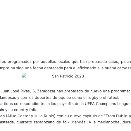
tos programados por aquellos locales que han preparado catas, pincha
empre ha sido una fecha destacada para el aficionado a la buena cerveza 
e Juan José Rivas, 6, Zaragoza) han preparado de nuevo una programació
rlandesas y con los deportes de equipo como el rugby o el fútbol.
 partidos correspondientes a los play-offs de la UEFA Champions League 
uis
y su country folk.
res
(Allue Cester y Julio Rubio) con su nuevo capítulo de “From Dublin t
Basterds
, cuarteto zaragozano de folk irlandés. A la medianoche, dur