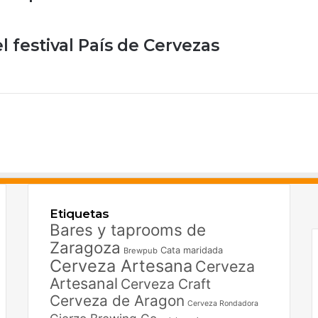
 festival País de Cervezas
F
X
Etiquetas
I
Bares y taprooms de
Zaragoza
Cata maridada
Brewpub
Cerveza Artesana
Cerveza
Artesanal
Cerveza Craft
Cerveza de Aragon
Cerveza Rondadora