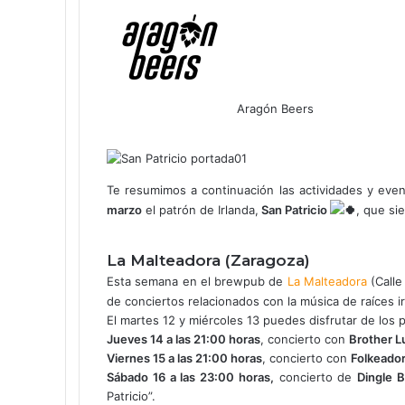
Aragón Beers
F
X
W
T
C
a
h
e
o
c
a
l
m
e
t
e
p
Te resumimos a continuación las actividades y even
b
s
g
a
marzo
el patrón de Irlanda,
San Patricio
, que si
o
A
r
r
o
p
a
t
La Malteadora (Zaragoza)
k
p
m
i
r
Esta semana en el brewpub de
La Malteadora
(Call
p
de conciertos relacionados con la música de raíces i
o
El martes 12 y miércoles 13 puedes disfrutar de los
r
Jueves 14 a las 21:00 horas
, concierto con
Brother L
c
Viernes 15 a las 21:00 horas
, concierto con
Folkeado
o
Sábado 16 a las 23:00 horas,
concierto de
Dingle 
r
Patricio”.