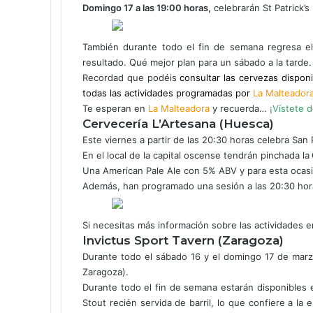
r
Domingo 17 a las 19:00 horas,
celebrarán St Patrick’
e
o
También durante todo el fin de semana regresa el
e
resultado. Qué mejor plan para un sábado a la tarde.
l
Recordad que podéis
consultar las cervezas disponi
e
todas las actividades programadas por
La Malteador
c
Te esperan en
t
La Malteadora
y recuerda…
¡Vístete 
Cervecería L’Artesana (Huesca)
r
ó
Este viernes a partir de las 20:30 horas celebra San 
n
En el local de la capital oscense tendrán pinchada la
i
Una American Pale Ale con 5% ABV y para esta oca
c
Además, han programado una sesión a las 20:30 ho
o
Si necesitas más información sobre las actividades e
Invictus Sport Tavern (Zaragoza)
Durante todo el sábado 16 y el domingo 17 de marz
Zaragoza).
Durante todo el fin de semana estarán disponibles e
Stout recién servida de barril, lo que confiere a l