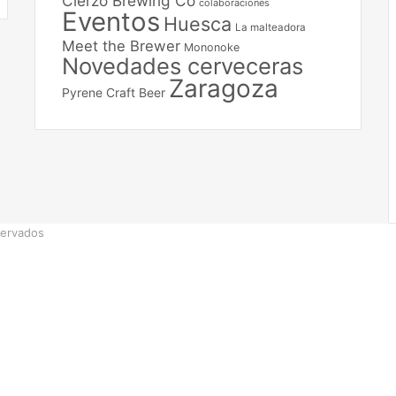
Cierzo Brewing Co
colaboraciones
Eventos
Huesca
La malteadora
Meet the Brewer
Mononoke
Novedades cerveceras
Zaragoza
Pyrene Craft Beer
servados