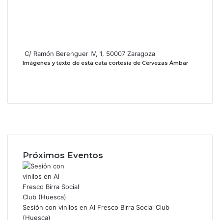
C/ Ramón Berenguer IV, 1, 50007 Zaragoza
Imágenes y texto de esta cata cortesía de Cervezas Ámbar
F
a
X
c
I
e
n
b
s
Próximos Eventos
o
t
o
a
k
g
r
a
Sesión con vinilos en Al Fresco Birra Social Club
m
(Huesca)