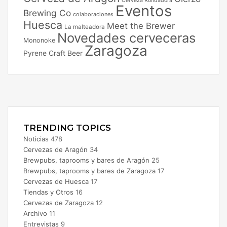
Cerveza Rondadora
Eventos
Brewing Co
colaboraciones
Huesca
Meet the Brewer
La malteadora
Novedades cerveceras
Mononoke
Zaragoza
Pyrene Craft Beer
Facebook
X
Instagram
TRENDING TOPICS
Noticias
478
Cervezas de Aragón
34
Brewpubs, taprooms y bares de Aragón
25
Brewpubs, taprooms y bares de Zaragoza
17
Cervezas de Huesca
17
Tiendas y Otros
16
Cervezas de Zaragoza
12
Archivo
11
Entrevistas
9