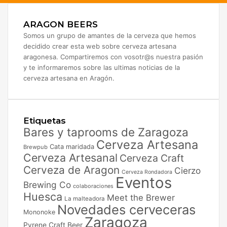
ARAGON BEERS
Somos un grupo de amantes de la cerveza que hemos
decidido crear esta web sobre cerveza artesana
aragonesa. Compartiremos con vosotr@s nuestra pasión
y te informaremos sobre las ultimas noticias de la
cerveza artesana en Aragón.
Etiquetas
Bares y taprooms de Zaragoza
Cerveza Artesana
Cata maridada
Brewpub
Cerveza Artesanal
Cerveza Craft
Cerveza de Aragon
Cierzo
Cerveza Rondadora
Eventos
Brewing Co
colaboraciones
Huesca
Meet the Brewer
La malteadora
Novedades cerveceras
Mononoke
Zaragoza
Pyrene Craft Beer