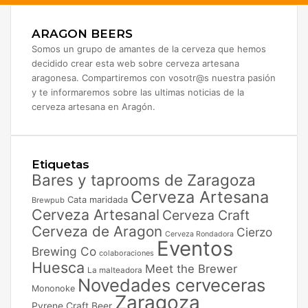
ARAGON BEERS
Somos un grupo de amantes de la cerveza que hemos
decidido crear esta web sobre cerveza artesana
aragonesa. Compartiremos con vosotr@s nuestra pasión
y te informaremos sobre las ultimas noticias de la
cerveza artesana en Aragón.
Etiquetas
Bares y taprooms de Zaragoza
Cerveza Artesana
Cata maridada
Brewpub
Cerveza Artesanal
Cerveza Craft
Cerveza de Aragon
Cierzo
Cerveza Rondadora
Eventos
Brewing Co
colaboraciones
Huesca
Meet the Brewer
La malteadora
Novedades cerveceras
Mononoke
Zaragoza
Pyrene Craft Beer