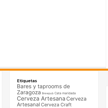
F
X
Etiquetas
I
Bares y taprooms de
Zaragoza
Cata maridada
Brewpub
Cerveza Artesana
Cerveza
Artesanal
Cerveza Craft