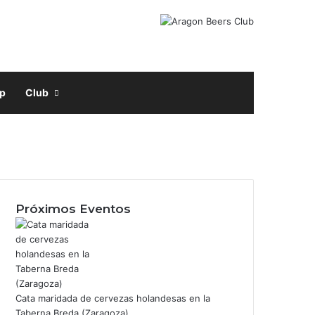
Facebook
X
Instagram
Buscar por
p
Club
Próximos Eventos
m
Cata maridada de cervezas holandesas en la
Taberna Breda (Zaragoza)