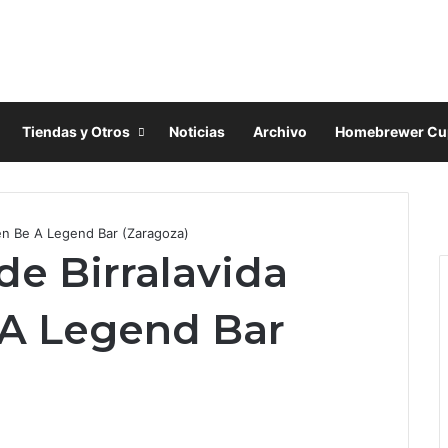
Tiendas y Otros
Noticias
Archivo
Homebrewer Cu
F
a
X
 en Be A Legend Bar (Zaragoza)
c
I
de Birralavida
e
n
b
s
o
t
 A Legend Bar
o
a
k
g
r
a