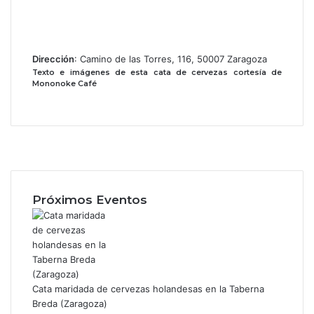
Dirección
: Camino de las Torres, 116, 50007 Zaragoza
Texto e imágenes de esta cata de cervezas cortesía de
Mononoke Café
F
a
X
c
I
e
n
b
s
Próximos Eventos
o
t
o
a
k
g
r
a
m
Cata maridada de cervezas holandesas en la Taberna
Breda (Zaragoza)