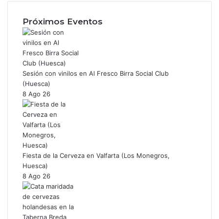
e
n
b
s
Próximos Eventos
o
t
o
a
k
g
r
a
Sesión con vinilos en Al Fresco Birra Social Club
m
(Huesca)
8 Ago 26
Fiesta de la Cerveza en Valfarta (Los Monegros,
Huesca)
8 Ago 26