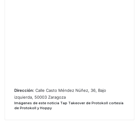
Dirección:
Calle Casto Méndez Núñez, 36, Bajo
izquierda, 50003 Zaragoza
Imágenes de este noticia Tap Takeover de Protokoll cortesía
de Protokoll y Hoppy
F
a
X
c
I