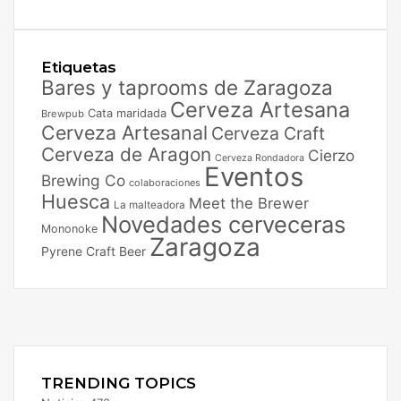
Etiquetas
Bares y taprooms de Zaragoza
Cerveza Artesana
Cata maridada
Brewpub
Cerveza Artesanal
Cerveza Craft
Cerveza de Aragon
Cierzo
Cerveza Rondadora
Eventos
Brewing Co
colaboraciones
Huesca
Meet the Brewer
La malteadora
Novedades cerveceras
Mononoke
Zaragoza
Pyrene Craft Beer
Facebook
X
Instagram
TRENDING TOPICS