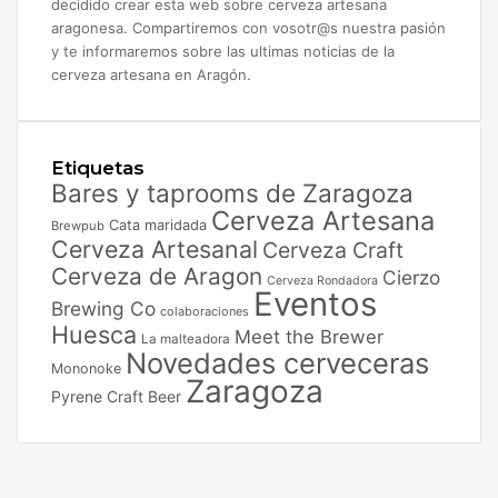
decidido crear esta web sobre cerveza artesana
aragonesa. Compartiremos con vosotr@s nuestra pasión
y te informaremos sobre las ultimas noticias de la
cerveza artesana en Aragón.
Etiquetas
Bares y taprooms de Zaragoza
Cerveza Artesana
Cata maridada
Brewpub
Cerveza Artesanal
Cerveza Craft
Cerveza de Aragon
Cierzo
Cerveza Rondadora
Eventos
Brewing Co
colaboraciones
Huesca
Meet the Brewer
La malteadora
Novedades cerveceras
Mononoke
Zaragoza
Pyrene Craft Beer
Facebook
X