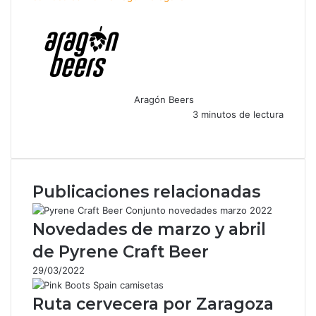
Aragón Beers
3 minutos de lectura
F
X
W
T
C
a
h
e
o
c
a
l
m
e
t
e
p
Publicaciones relacionadas
b
s
g
a
o
A
r
r
o
p
a
t
Novedades de marzo y abril
k
p
m
i
de Pyrene Craft Beer
r
p
29/03/2022
o
r
Ruta cervecera por Zaragoza
c