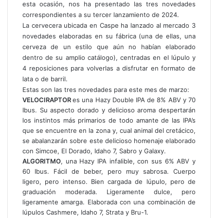
esta ocasión, nos ha presentado las tres novedades
k
p
m
i
correspondientes a su tercer lanzamiento de 2024.
r
La cervecera ubicada en Caspe ha lanzado al mercado 3
p
novedades elaboradas en su fábrica (una de ellas, una
o
cerveza de un estilo que aún no habían elaborado
r
dentro de su amplio catálogo), centradas en el lúpulo y
c
4 reposiciones para volverlas a disfrutar en formato de
o
lata o de barril.
r
Estas son las tres novedades para este mes de marzo:
r
VELOCIRAPTOR
es una Hazy Double IPA de 8% ABV y 70
e
Ibus. Su aspecto dorado y delicioso aroma despertarán
o
los instintos más primarios de todo amante de las IPA’s
e
que se encuentre en la zona y, cual animal del cretácico,
l
se abalanzarán sobre este delicioso homenaje elaborado
e
con Simcoe, El Dorado, Idaho 7, Sabro y Galaxy.
c
ALGORITMO
, una Hazy IPA infalible, con sus 6% ABV y
t
60 Ibus. Fácil de beber, pero muy sabrosa. Cuerpo
r
ligero, pero intenso. Bien cargada de lúpulo, pero de
ó
graduación moderada. Ligeramente dulce, pero
n
ligeramente amarga. Elaborada con una combinación de
i
lúpulos Cashmere, Idaho 7, Strata y Bru-1.
c