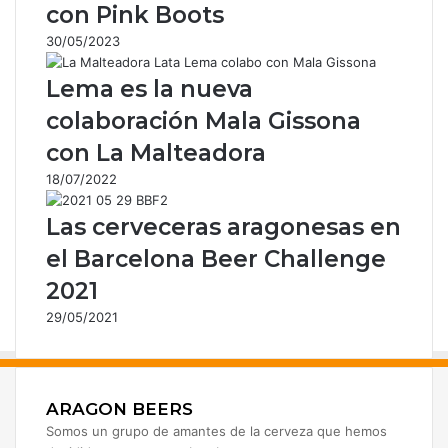
o
con Pink Boots
r
30/05/2023
r
e
Lema es la nueva
o
e
colaboración Mala Gissona
l
con La Malteadora
e
c
18/07/2022
t
r
Las cerveceras aragonesas en
ó
el Barcelona Beer Challenge
n
i
2021
c
29/05/2021
o
ARAGON BEERS
Somos un grupo de amantes de la cerveza que hemos