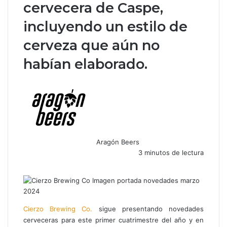
cervecera de Caspe,
incluyendo un estilo de
cerveza que aún no
habían elaborado.
Aragón Beers
3 minutos de lectura
F
X
W
T
C
a
h
e
o
c
a
l
m
e
t
e
p
b
s
g
a
Cierzo Brewing Co.
sigue presentando novedades
o
A
r
r
cerveceras para este primer cuatrimestre del año y en
o
p
a
t