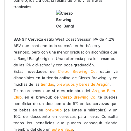
pomelo, los cítricos, la resina de pino y las frutas
tropicales.
BANG!:
Cerveza estilo West Coast Session IPA de 4,2%
ABV que mantiene todo su carácter herbáceo y
resinoso, pero con una menor graduación alcohólica que
la Bang! Bang! original. Una referencia para los amantes
de las IPA
old-school
y con poca graduación.
Estas novedades de
Cierzo Brewing Co.
están ya
disponibles en la tienda online de Cierzo Brewing, y en
muchas de las
tiendas
,
brewpubs y bares de Aragón
.
Te recordamos que si eres miembro del
Aragon Beers
Club
, en el brewpub de
Cierzo Brewing Co.
te puedes
beneficiar de un descuento de 5% en las cervezas que
te bebas en su
brewpub
(de lunes a miércoles) y un
10% de descuento en cervezas para llevar. Consulta
todos los beneficios que puedes conseguir siendo
miembro del club en
este enlace
.