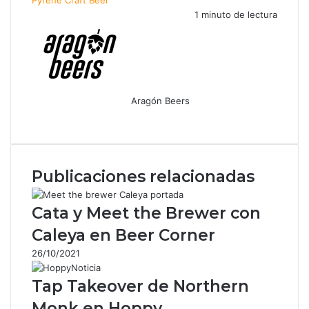
1 minuto de lectura
Aragón Beers
Facebook
X
WhatsApp
Telegram
Compartir
por
correo
electrónico
Publicaciones relacionadas
Cata y Meet the Brewer con
Caleya en Beer Corner
26/10/2021
Tap Takeover de Northern
Monk en Hoppy