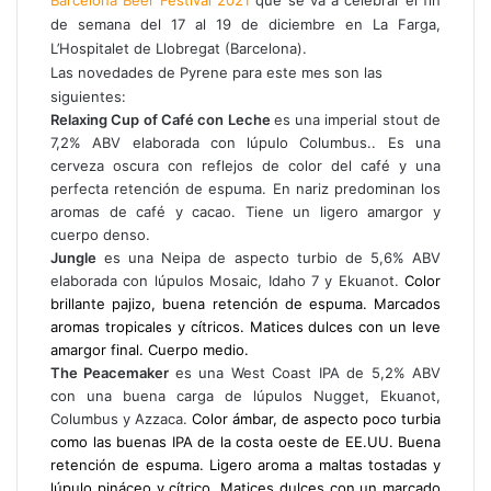
de semana del 17 al 19 de diciembre en La Farga,
L’Hospitalet de Llobregat (Barcelona).
Las novedades de Pyrene para este mes son las
siguientes:
Relaxing Cup of Café con Leche
es una imperial stout de
7,2% ABV elaborada con lúpulo Columbus.. Es una
cerveza oscura con reflejos de color del café y una
perfecta retención de espuma. En nariz predominan los
aromas de café y cacao. Tiene un ligero amargor y
cuerpo denso.
Jungle
es una Neipa de aspecto turbio de 5,6% ABV
elaborada con lúpulos Mosaic, Idaho 7 y Ekuanot.
Color
brillante pajizo, buena retención de espuma. Marcados
aromas tropicales y cítricos.
Matices dulces con un leve
amargor final. Cuerpo medio.
The Peacemaker
es una West Coast IPA de 5,2% ABV
con una buena carga de lúpulos Nugget, Ekuanot,
Columbus y Azzaca.
Color ámbar, de aspecto poco turbia
como las buenas IPA de la costa oeste de EE.UU. Buena
retención de espuma. Ligero aroma a maltas tostadas y
lúpulo pináceo y cítrico.
Matices dulces con un marcado