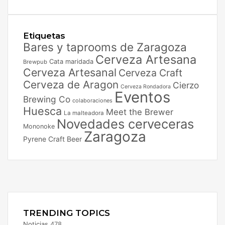
Etiquetas
Bares y taprooms de Zaragoza
Cerveza Artesana
Cata maridada
Brewpub
Cerveza Artesanal
Cerveza Craft
Cerveza de Aragon
Cierzo
Cerveza Rondadora
Eventos
Brewing Co
colaboraciones
Huesca
Meet the Brewer
La malteadora
Novedades cerveceras
Mononoke
Zaragoza
Pyrene Craft Beer
Facebook
X
Instagram
TRENDING TOPICS
Noticias
478