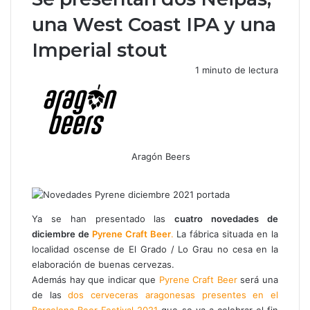
una West Coast IPA y una
Imperial stout
1 minuto de lectura
Aragón Beers
Facebook
X
WhatsApp
Telegram
Compartir
por
correo
electrónico
Ya se han presentado las
cuatro novedades de
diciembre de
Pyrene Craft Beer
.
La fábrica situada en la
localidad oscense de El Grado / Lo Grau no cesa en la
elaboración de buenas cervezas.
Además hay que indicar que
Pyrene Craft Beer
será una
de las
dos cerveceras aragonesas presentes en el
Barcelona Beer Festival 2021
que se va a celebrar el fin