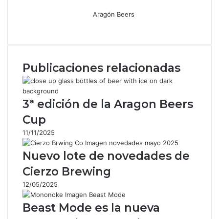
Aragón Beers
Facebook
X
WhatsApp
Telegram
Compartir
por
correo
electrónico
Publicaciones relacionadas
3ª edición de la Aragon Beers
Cup
11/11/2025
Nuevo lote de novedades de
Cierzo Brewing
12/05/2025
Beast Mode es la nueva