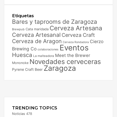
Etiquetas
Bares y taprooms de Zaragoza
Cerveza Artesana
Cata maridada
Brewpub
Cerveza Artesanal
Cerveza Craft
Cerveza de Aragon
Cierzo
Cerveza Rondadora
Eventos
Brewing Co
colaboraciones
Huesca
Meet the Brewer
La malteadora
Novedades cerveceras
Mononoke
Zaragoza
Pyrene Craft Beer
Facebook
X
Instagram
TRENDING TOPICS
Noticias
478