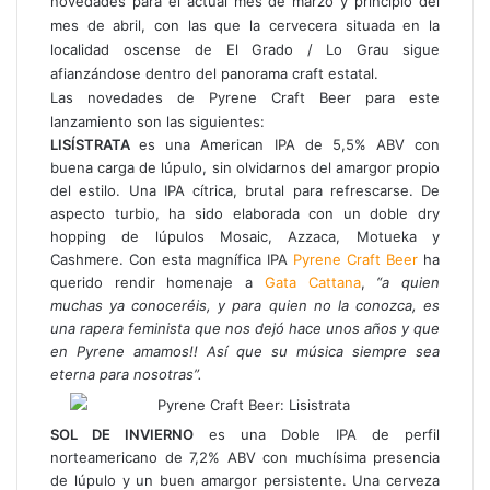
novedades para el actual mes de marzo y principio del
mes de abril, con las que la cervecera situada en la
localidad oscense de El Grado / Lo Grau sigue
afianzándose dentro del panorama craft estatal.
Las novedades de Pyrene Craft Beer para este
lanzamiento son las siguientes:
LISÍSTRATA
es una American IPA de 5,5% ABV con
buena carga de lúpulo, sin olvidarnos del amargor propio
del estilo. Una IPA cítrica, brutal para refrescarse. De
aspecto turbio, ha sido elaborada con un doble dry
hopping de lúpulos Mosaic, Azzaca, Motueka y
Cashmere. Con esta magnífica IPA
Pyrene Craft Beer
ha
querido rendir homenaje a
Gata Cattana
,
“a quien
muchas ya conoceréis, y para quien no la conozca, es
una rapera feminista que nos dejó hace unos años y que
en Pyrene amamos!! Así que su música siempre sea
eterna para nosotras”.
SOL DE INVIERNO
es una Doble IPA de perfil
norteamericano de 7,2% ABV con muchísima presencia
de lúpulo y un buen amargor persistente. Una cerveza