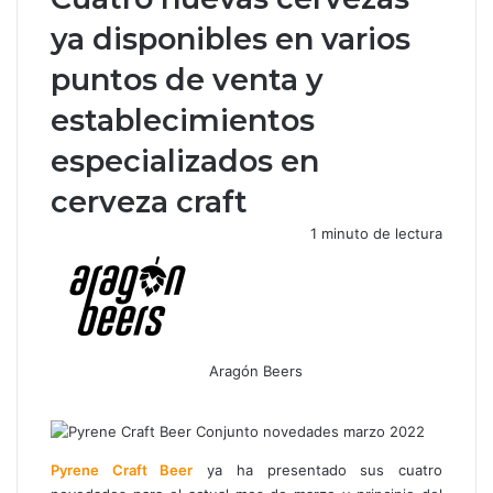
ya disponibles en varios
puntos de venta y
establecimientos
especializados en
cerveza craft
1 minuto de lectura
Aragón Beers
Facebook
X
WhatsApp
Telegram
Compartir
por
correo
electrónico
Pyrene Craft Beer
ya ha presentado sus cuatro