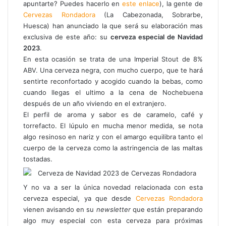
apuntarte? Puedes hacerlo en
este enlace
), la gente de
o
p
a
t
Cervezas Rondadora
(La Cabezonada, Sobrarbe,
k
p
m
i
Huesca) han anunciado la que será su elaboración mas
r
exclusiva de este año: su
cerveza especial de Navidad
p
2023
.
o
En esta ocasión se trata de una Imperial Stout de 8%
r
ABV. Una cerveza negra, con mucho cuerpo, que te hará
c
sentirte reconfortado y acogido cuando la bebas, como
o
cuando llegas el ultimo a la cena de Nochebuena
r
después de un año viviendo en el extranjero.
r
El perfil de aroma y sabor es de caramelo, café y
e
torrefacto. El lúpulo en mucha menor medida, se nota
o
algo resinoso en nariz y con el amargo equilibra tanto el
e
cuerpo de la cerveza como la astringencia de las maltas
l
e
tostadas.
c
t
Y no va a ser la única novedad relacionada con esta
r
cerveza especial, ya que desde
Cervezas Rondadora
ó
vienen avisando en su
newsletter
que están preparando
n
algo muy especial con esta cerveza para próximas
i