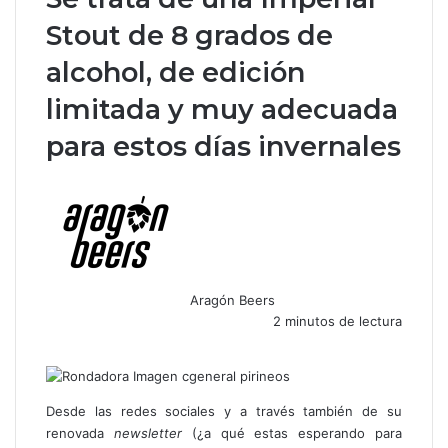
Stout de 8 grados de
alcohol, de edición
limitada y muy adecuada
para estos días invernales
Aragón Beers
2 minutos de lectura
F
X
W
T
C
a
h
e
o
c
a
l
m
e
t
e
p
Desde las redes sociales y a través también de su
b
s
g
a
renovada
newsletter
(¿a qué estas esperando para
o
A
r
r