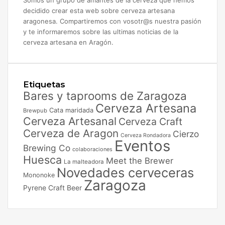
decidido crear esta web sobre cerveza artesana
aragonesa. Compartiremos con vosotr@s nuestra pasión
y te informaremos sobre las ultimas noticias de la
cerveza artesana en Aragón.
Etiquetas
Bares y taprooms de Zaragoza
Cerveza Artesana
Cata maridada
Brewpub
Cerveza Artesanal
Cerveza Craft
Cerveza de Aragon
Cierzo
Cerveza Rondadora
Eventos
Brewing Co
colaboraciones
Huesca
Meet the Brewer
La malteadora
Novedades cerveceras
Mononoke
Zaragoza
Pyrene Craft Beer
Facebook
X