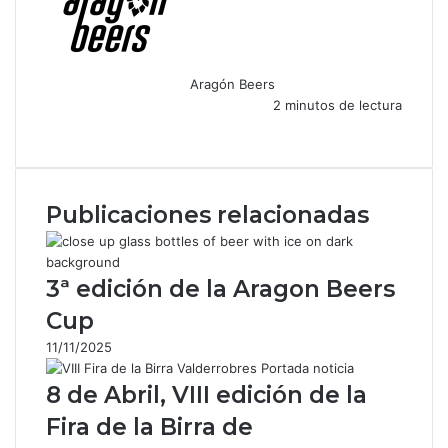
Aragón Beers
2 minutos de lectura
F
X
W
T
C
a
h
e
o
c
a
l
m
e
t
e
p
Publicaciones relacionadas
b
s
g
a
o
A
r
r
o
p
a
t
k
p
m
i
3ª edición de la Aragon Beers
r
Cup
p
o
11/11/2025
r
c
8 de Abril, VIII edición de la
o
r
Fira de la Birra de
r