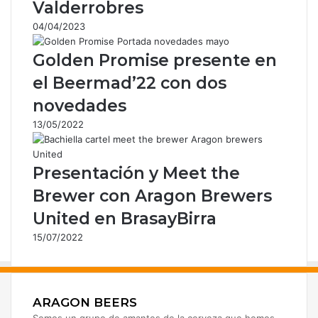
Valderrobres
e
o
04/04/2023
e
l
Golden Promise presente en
e
el Beermad’22 con dos
c
t
novedades
r
13/05/2022
ó
n
i
Presentación y Meet the
c
o
Brewer con Aragon Brewers
United en BrasayBirra
15/07/2022
ARAGON BEERS
Somos un grupo de amantes de la cerveza que hemos