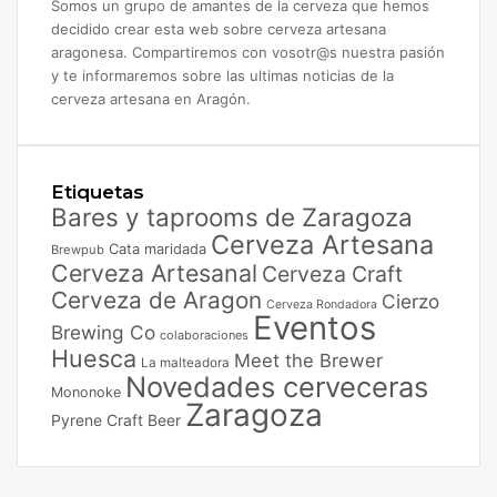
Somos un grupo de amantes de la cerveza que hemos
decidido crear esta web sobre cerveza artesana
aragonesa. Compartiremos con vosotr@s nuestra pasión
y te informaremos sobre las ultimas noticias de la
cerveza artesana en Aragón.
Etiquetas
Bares y taprooms de Zaragoza
Cerveza Artesana
Cata maridada
Brewpub
Cerveza Artesanal
Cerveza Craft
Cerveza de Aragon
Cierzo
Cerveza Rondadora
Eventos
Brewing Co
colaboraciones
Huesca
Meet the Brewer
La malteadora
Novedades cerveceras
Mononoke
Zaragoza
Pyrene Craft Beer
Facebook