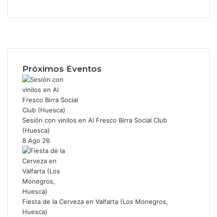
F
a
X
c
I
e
n
b
s
Próximos Eventos
o
t
o
a
k
g
r
a
Sesión con vinilos en Al Fresco Birra Social Club
m
(Huesca)
8 Ago 26
Fiesta de la Cerveza en Valfarta (Los Monegros,
Huesca)