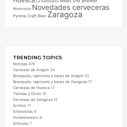
Meet the Brewer
La malteadora
Novedades cerveceras
Mononoke
Zaragoza
Pyrene Craft Beer
Facebook
X
Instagram
TRENDING TOPICS
Noticias
478
Cervezas de Aragón
34
Brewpubs, taprooms y bares de Aragón
25
Brewpubs, taprooms y bares de Zaragoza
17
Cervezas de Huesca
17
Tiendas y Otros
16
Cervezas de Zaragoza
12
Archivo
11
Entrevistas
9
Homebrewers
9
Artículos
7