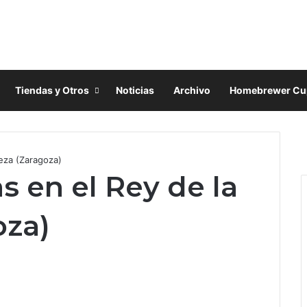
Tiendas y Otros
Noticias
Archivo
Homebrewer Cu
F
X
eza (Zaragoza)
I
s en el Rey de la
oza)