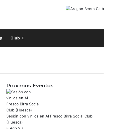
Facebook
X
Instagram
Buscar por
p
Club
acebook
nstagram
Próximos Eventos
Sesión con vinilos en Al Fresco Birra Social Club
(Huesca)
8 Ago 26