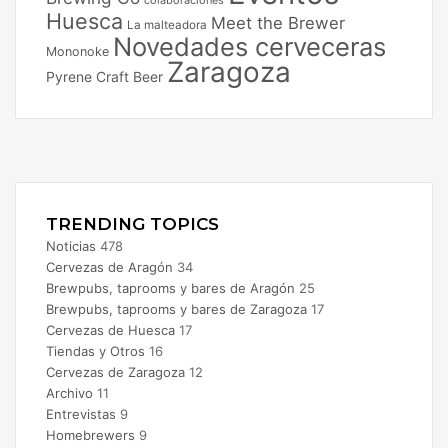
Huesca
Meet the Brewer
La malteadora
Novedades cerveceras
Mononoke
Zaragoza
Pyrene Craft Beer
Facebook
X
Instagram
TRENDING TOPICS
Noticias
478
Cervezas de Aragón
34
Brewpubs, taprooms y bares de Aragón
25
Brewpubs, taprooms y bares de Zaragoza
17
Cervezas de Huesca
17
Tiendas y Otros
16
Cervezas de Zaragoza
12
Archivo
11
Entrevistas
9
Homebrewers
9