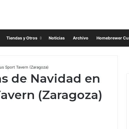
Tiendas y Otros
Noticias
Archivo
Homebrewer Cu
F
a
X
tus Sport Tavern (Zaragoza)
c
I
as de Navidad en
e
n
b
s
o
t
Tavern (Zaragoza)
o
a
k
g
r
a