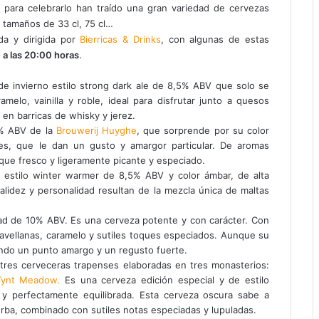
 para celebrarlo han traído una gran variedad de cervezas
y tamaños de 33 cl, 75 cl…
da y dirigida por
Bierricas & Drinks
, con algunas de estas
 a las 20:00 horas
.
de invierno estilo strong dark ale de 8,5% ABV que solo se
melo, vainilla y roble, ideal para disfrutar junto a quesos
a en barricas de whisky y jerez.
4% ABV de la
Brouwerij Huyghe
, que sorprende por su color
ntes, que le dan un gusto y amargor particular. De aromas
oque fresco y ligeramente picante y especiado.
al estilo winter warmer de 8,5% ABV y
color ámbar, de alta
calidez y personalidad resultan de la mezcla única de maltas
d de 10% ABV. Es una cerveza potente y con carácter. Con
vellanas, caramelo y sutiles toques especiados. Aunque su
endo un punto amargo y un regusto fuerte.
 tres cerveceras trapenses elaboradas en tres monasterios:
Tynt Meadow.
Es una cerveza edición especial y de estilo
y perfectamente equilibrada. Esta cerveza oscura sabe a
urba, combinado con sutiles notas especiadas y lupuladas.