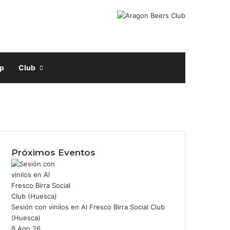
Facebook
X
Instagram
Buscar por
p
Club
Próximos Eventos
Sesión con vinilos en Al Fresco Birra Social Club
m
(Huesca)
8 Ago 26