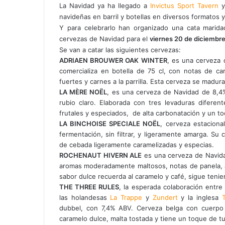
La Navidad ya ha llegado a
Invictus Sport Tavern
y
navideñas en barril y botellas en diversos formatos 
Y para celebrarlo han organizado una cata marida
cervezas de Navidad para el
viernes 20 de diciembre
Se van a catar las siguientes cervezas:
ADRIAEN BROUWER OAK WINTER
, es una cerveza 
comercializa en botella de 75 cl, con notas de cara
fuertes y carnes a la parrilla. Esta cerveza se madur
LA MÈRE NOËL
, es una cerveza de Navidad de 8,
rubio claro. Elaborada con tres levaduras difere
frutales y especiados, de alta carbonatación y un t
LA BINCHOISE SPECIALE NOËL
, cerveza estacion
fermentación, sin filtrar, y ligeramente amarga. Su 
de cebada ligeramente caramelizadas y especias.
ROCHENAUT HIVERN ALE
es una cerveza de Navida
aromas moderadamente maltosos, notas de panela, a
sabor dulce recuerda al caramelo y café, sigue teni
THE THREE RULES
, la esperada colaboración entre
las holandesas
La Trappe
y
Zundert
y la inglesa
dubbel, con 7,4% ABV. Cerveza belga con cuerpo 
caramelo dulce, malta tostada y tiene un toque de t