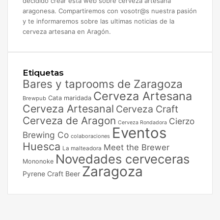
decidido crear esta web sobre cerveza artesana
aragonesa. Compartiremos con vosotr@s nuestra pasión
y te informaremos sobre las ultimas noticias de la
cerveza artesana en Aragón.
Etiquetas
Bares y taprooms de Zaragoza
Cerveza Artesana
Cata maridada
Brewpub
Cerveza Artesanal
Cerveza Craft
Cerveza de Aragon
Cierzo
Cerveza Rondadora
Eventos
Brewing Co
colaboraciones
Huesca
Meet the Brewer
La malteadora
Novedades cerveceras
Mononoke
Zaragoza
Pyrene Craft Beer
Facebook
X
Instagram