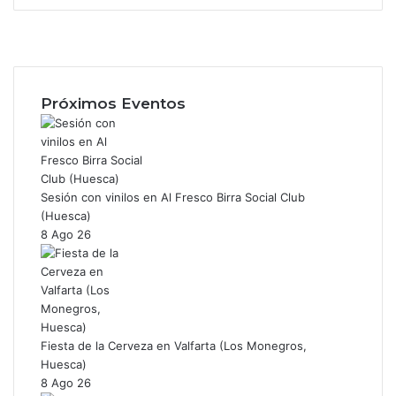
F
a
X
c
I
e
n
b
s
Próximos Eventos
o
t
o
a
k
g
r
a
Sesión con vinilos en Al Fresco Birra Social Club
m
(Huesca)
8 Ago 26
Fiesta de la Cerveza en Valfarta (Los Monegros,
Huesca)
8 Ago 26