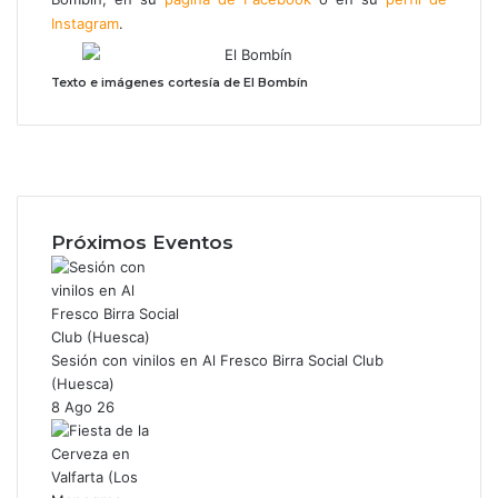
Instagram
.
Texto e imágenes cortesía de El Bombín
F
a
X
c
I
e
n
b
s
Próximos Eventos
o
t
o
a
k
g
r
a
Sesión con vinilos en Al Fresco Birra Social Club
m
(Huesca)
8 Ago 26