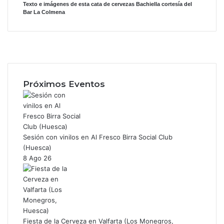
Texto e imágenes de esta cata de cervezas Bachiella cortesía del
Bar La Colmena
F
a
X
c
I
e
n
b
s
Próximos Eventos
o
t
o
a
k
g
r
a
Sesión con vinilos en Al Fresco Birra Social Club
m
(Huesca)
8 Ago 26
Fiesta de la Cerveza en Valfarta (Los Monegros,