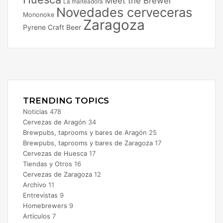
Meet the Brewer
La malteadora
Novedades cerveceras
Mononoke
Zaragoza
Pyrene Craft Beer
Facebook
X
Instagram
TRENDING TOPICS
Noticias
478
Cervezas de Aragón
34
Brewpubs, taprooms y bares de Aragón
25
Brewpubs, taprooms y bares de Zaragoza
17
Cervezas de Huesca
17
Tiendas y Otros
16
Cervezas de Zaragoza
12
Archivo
11
Entrevistas
9
Homebrewers
9
Artículos
7